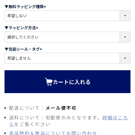
須
▼無料ラッピング種類
)
(
必
須
▼ラッピング方法
)
(
必
須
▼包装シール・タグ
)
(
必
須
)
カートに入れる
配送について：
メール便不可
送料について：宅配便のみとなります。
詳細はこち
ら
をご覧ください
返品特約＆商品についてお問い合わせ