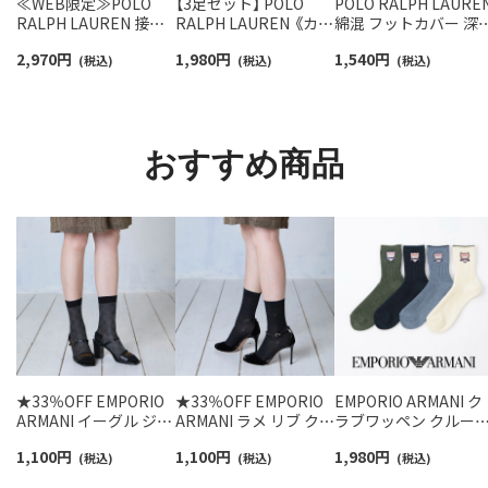
≪WEB限定≫POLO
【3足セット】 POLO
POLO RALPH LAURE
RALPH LAUREN 接触
RALPH LAUREN 《カラ
綿混 フットカバー 深
冷感 吸水速乾 2way ア
ー豊富》 足底パイル ア
き かかと滑り止め付
2,970
円
1,980
円
1,540
円
ームカバー ＆ レッグウ
(税込)
ーチサポート ワンポイ
(税込)
カバーソックス レデ
(税込)
ォーマー レディース
ント刺繍 スニーカー丈
ース 03207940
93228550
ソックス レディース
93246602
おすすめ商品
★33％OFF EMPORIO
★33％OFF EMPORIO
EMPORIO ARMANI ク
ARMANI イーグル ジャ
ARMANI ラメ リブ クル
ラブワッペン クルー
ガード クルー丈 ソック
ー丈 ソックス レディー
ソックス レディース 
1,100
円
1,100
円
1,980
円
ス レディース 日本製
(税込)
ス 日本製 03447100
(税込)
本製 03447106
(税込)
03447103