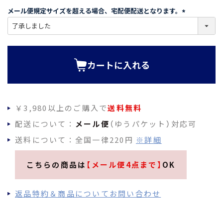
須
メール便規定サイズを超える場合、宅配便配送となります。
)
(
必
須
)
カートに入れる
￥3,980以上のご購入で
送料無料
配送について：
メール便
（ゆうパケット）対応可
送料について：全国一律220円
※詳細
こちらの商品は
【メール便4点まで】
OK
返品特約＆商品についてお問い合わせ