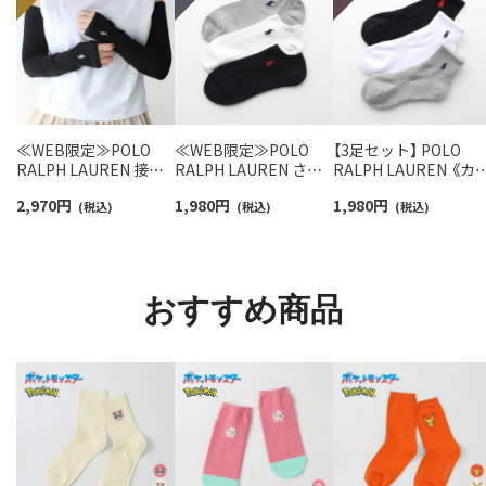
≪WEB限定≫POLO
≪WEB限定≫POLO
【3足セット】 POLO
RALPH LAUREN 接触
RALPH LAUREN さら
RALPH LAUREN 《カ
冷感 吸水速乾 2way ア
っと快適鹿の子編みの
ー豊富》足底パイル ワ
2,970
円
1,980
円
1,980
円
ームカバー ＆ レッグウ
(税込)
スニーカー丈ソックス
(税込)
ンポイントソックス 
(税込)
ォーマー レディース
【3足セット】 ワンポイ
ョート丈 アーチサポ
93228550
ント メンズ レディース
ト メンズ 92009604
92022800
おすすめ商品