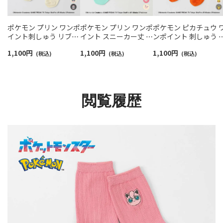
ポケモン プリン ワンポ
ポケモン プリン ワンポ
ポケモン ピカチュウ 
イント刺しゅう リブソ
イント スニーカー丈 カ
ンポイント 刺しゅう 
ックス クルー丈 カジュ
ジュアル ソックス レデ
ブ クルー丈 ソックス
1,100
円
1,100
円
1,100
円
アル レディース
(税込)
ィース 03307008
(税込)
キッズ 04147301
(税込)
03307003
閲覧履歴