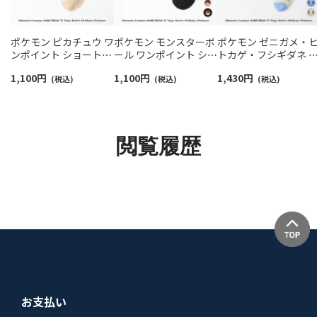
ポケモン ピカチュウ ワ
ポケモン モンスターボ
ポケモン ゼニガメ・
ンポイント ショート丈
ール ワンポイント ショ
トカゲ・フシギダネ 
カジュアル ソックス レ
ート丈 ソックス キッズ
リント クルー丈 カジ
1,100
円
1,100
円
1,430
円
ディース 03307015
(税込)
04147306
(税込)
アル ソックス レディ
(税込)
ス 03307022
閲覧履歴
お支払い