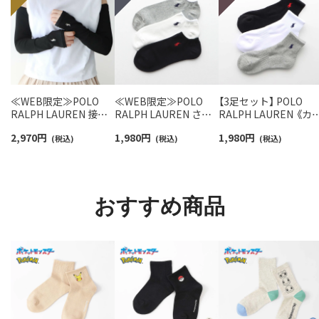
≪WEB限定≫POLO
≪WEB限定≫POLO
【3足セット】 POLO
RALPH LAUREN 接触
RALPH LAUREN さら
RALPH LAUREN 《カ
冷感 吸水速乾 2way ア
っと快適鹿の子編みの
ー豊富》足底パイル ワ
2,970
円
1,980
円
1,980
円
ームカバー ＆ レッグウ
(税込)
スニーカー丈ソックス
(税込)
ンポイントソックス 
(税込)
ォーマー レディース
【3足セット】 ワンポイ
ョート丈 アーチサポ
93228550
ント メンズ レディース
ト メンズ 92009604
92022800
おすすめ商品