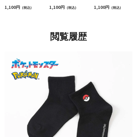
ート丈 カジュアル ソッ
ート丈 カジュアル ソッ
カジュアル ソックス 
1,100
円
1,100
円
1,100
円
クス メンズ 02432202
(税込)
クス レディース
(税込)
ディース 03307015
(税込)
03307014
閲覧履歴