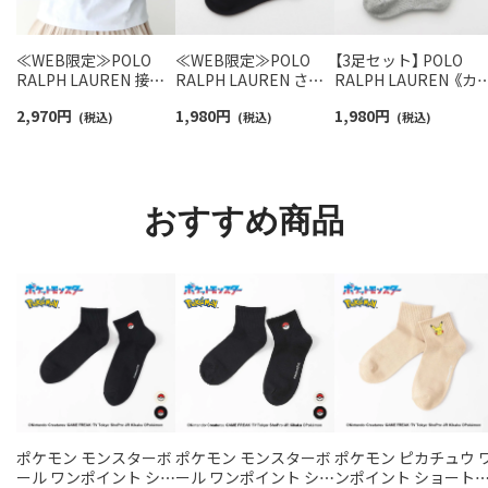
≪WEB限定≫POLO
≪WEB限定≫POLO
【3足セット】 POLO
RALPH LAUREN 接触
RALPH LAUREN さら
RALPH LAUREN 《カ
冷感 吸水速乾 2way ア
っと快適鹿の子編みの
ー豊富》足底パイル ワ
2,970
円
1,980
円
1,980
円
ームカバー ＆ レッグウ
(税込)
スニーカー丈ソックス
(税込)
ンポイントソックス 
(税込)
ォーマー レディース
【3足セット】 ワンポイ
ョート丈 アーチサポ
93228550
ント メンズ レディース
ト メンズ 92009604
92022800
おすすめ商品
ポケモン モンスターボ
ポケモン モンスターボ
ポケモン ピカチュウ 
ール ワンポイント ショ
ール ワンポイント ショ
ンポイント ショート