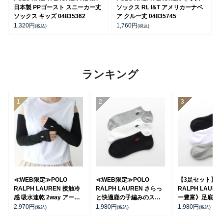
日本製 PPゴースト スニーカー丈
ソックス RL I&T アメリカーナベ
ソックス キッズ 04835362
ア クルー丈 04835745
1,320
円
1,760
円
(税込)
(税込)
ランキング
≪WEB限定≫POLO
≪WEB限定≫POLO
【3足セット】 
RALPH LAUREN 接触冷
RALPH LAUREN さらっ
RALPH LAUR
感 吸水速乾 2way アーム
と快適鹿の子編みのスニ
ー豊富》足底パ
カバー ＆ レッグウォーマ
ーカー丈ソックス 【3足
ポイントソック
2,970
円
1,980
円
1,980
円
(税込)
(税込)
(税込)
ー レディース 93228550
セット】 ワンポイント メ
ト丈 アーチサポ