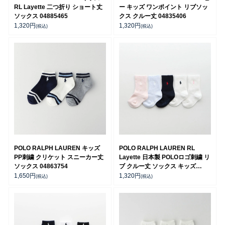
RL Layette 二つ折り ショート丈
ー キッズ ワンポイント リブソッ
ソックス 04885465
クス クルー丈 04835406
1,320
円
1,320
円
(税込)
(税込)
POLO RALPH LAUREN キッズ
POLO RALPH LAUREN RL
PP刺繍 クリケット スニーカー丈
Layette 日本製 POLOロゴ刺繍 リ
ソックス 04863754
ブ クルー丈 ソックス キッズ
04885506
1,650
円
1,320
円
(税込)
(税込)