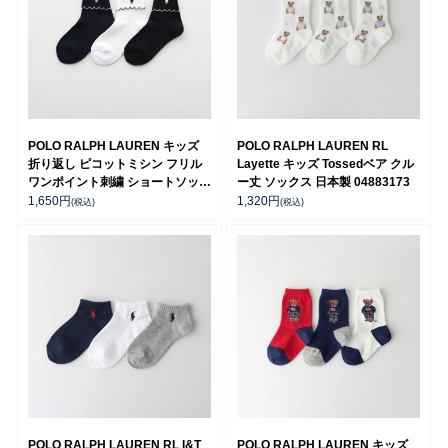
POLO RALPH LAUREN キッズ
POLO RALPH LAUREN RL
折り返し ピコットミシン フリル
Layette キッズ Tossedベア クル
ワンポイント刺繍 ショートソック
ー丈 ソックス 日本製 04883173
ス 04803763
1,650
円
1,320
円
(税込)
(税込)
POLO RALPH LAUREN RL I&T
POLO RALPH LAUREN キッズ