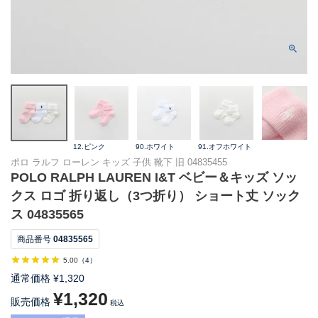
12.ピンク
90.ホワイト
91.オフホワイト
ポロ ラルフ ローレン キッズ 子供 靴下 旧 04835455
POLO RALPH LAUREN I&T ベビー＆キッズ ソッ
クス ロゴ 折り返し（3つ折り） ショート丈 ソック
ス 04835565
商品番号
04835565
5.00
（
4
）
通常価格
¥
1,320
¥
1,320
販売価格
税込