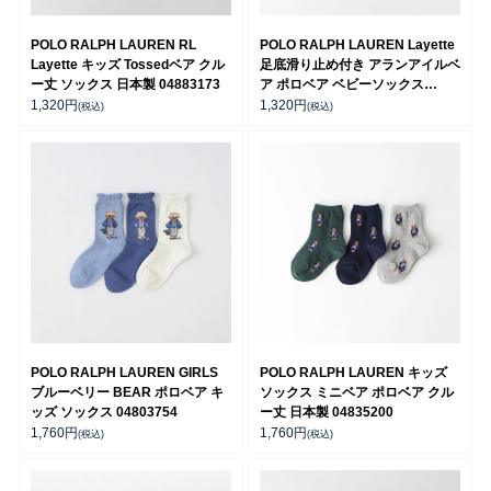
POLO RALPH LAUREN RL
POLO RALPH LAUREN Layette
Layette キッズ Tossedベア クル
足底滑り止め付き アランアイルベ
ー丈 ソックス 日本製 04883173
ア ポロベア ベビーソックス
04883175
1,320
円
1,320
円
(税込)
(税込)
POLO RALPH LAUREN GIRLS
POLO RALPH LAUREN キッズ
ブルーベリー BEAR ポロベア キ
ソックス ミニベア ポロベア クル
ッズ ソックス 04803754
ー丈 日本製 04835200
1,760
円
1,760
円
(税込)
(税込)