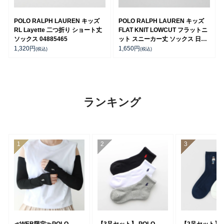
POLO RALPH LAUREN キッズ
POLO RALPH LAUREN キッズ
RL Layette 二つ折り ショート丈
FLAT KNIT LOWCUT フラットニ
ソックス 04885465
ット スニーカー丈 ソックス 日本
製 04803725
1,320
円
1,650
円
(税込)
(税込)
ランキング
≪WEB限定≫POLO
【3足セット】 POLO
【2足セット】P