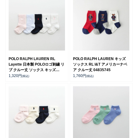
POLO RALPH LAUREN RL
POLO RALPH LAUREN キッズ
Layette 日本製 POLOロゴ刺繍 リ
ソックス RL I&T アメリカーナベ
ブ クルー丈 ソックス キッズ
ア クルー丈 04835745
04885506
1,320
円
1,760
円
(税込)
(税込)