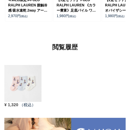
RALPH LAUREN 接触冷
RALPH LAUREN 《カラ
RALPH LAUR
感 吸水速乾 2way アーム
ー豊富》足底パイル ワン
オバイザシーベ
カバー ＆ レッグウォーマ
ポイントソックス ショー
ア オーガニッ
2,970
円
1,980
円
1,980
円
(税込)
(税込)
(税込)
ー レディース 93228550
ト丈 アーチサポート メン
混 ショート丈 
ズ 92009604
ンズ レディー
92009650
閲覧履歴
¥
1,320
（税込）