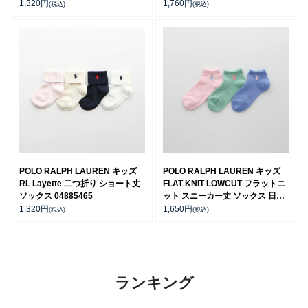
04885506
1,320
円
1,760
円
(税込)
(税込)
POLO RALPH LAUREN キッズ
POLO RALPH LAUREN キッズ
RL Layette 二つ折り ショート丈
FLAT KNIT LOWCUT フラットニ
ソックス 04885465
ット スニーカー丈 ソックス 日本
製 04803725
1,320
円
1,650
円
(税込)
(税込)
ランキング