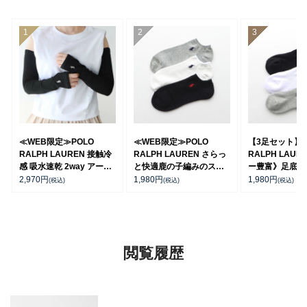
≪WEB限定≫POLO
≪WEB限定≫POLO
【3足セット】 
RALPH LAUREN 接触冷
RALPH LAUREN さらっ
RALPH LAUR
感 吸水速乾 2way アーム
と快適鹿の子編みのスニ
ー豊富》足底パ
カバー ＆ レッグウォーマ
ーカー丈ソックス 【3足
ポイントソック
2,970
円
1,980
円
1,980
円
(税込)
(税込)
(税込)
ー レディース 93228550
セット】 ワンポイント メ
ト丈 アーチサポ
ンズ レディース
ズ 92009604
92022800
閲覧履歴