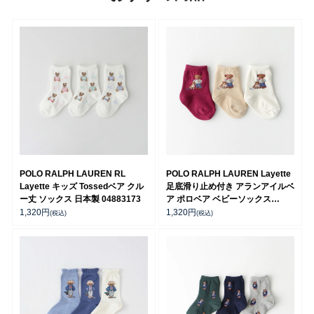
POLO RALPH LAUREN RL
POLO RALPH LAUREN Layette
Layette キッズ Tossedベア クル
足底滑り止め付き アランアイルベ
ー丈 ソックス 日本製 04883173
ア ポロベア ベビーソックス
04883175
1,320
円
1,320
円
(税込)
(税込)