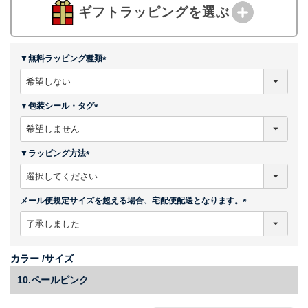
ギフトラッピングを選ぶ
▼無料ラッピング種類
(
必
須
▼包装シール・タグ
)
(
必
須
▼ラッピング方法
)
(
必
須
メール便規定サイズを超える場合、宅配便配送となります。
)
(
必
須
)
カラー
サイズ
10.ペールピンク