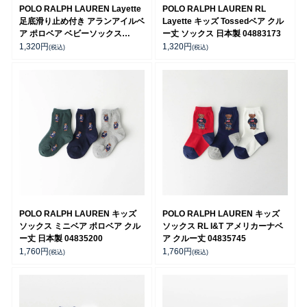
POLO RALPH LAUREN Layette
POLO RALPH LAUREN RL
足底滑り止め付き アランアイルベ
Layette キッズ Tossedベア クル
ア ポロベア ベビーソックス
ー丈 ソックス 日本製 04883173
04883175
1,320
円
1,320
円
(税込)
(税込)
POLO RALPH LAUREN キッズ
POLO RALPH LAUREN キッズ
ソックス ミニベア ポロベア クル
ソックス RL I&T アメリカーナベ
ー丈 日本製 04835200
ア クルー丈 04835745
1,760
円
1,760
円
(税込)
(税込)