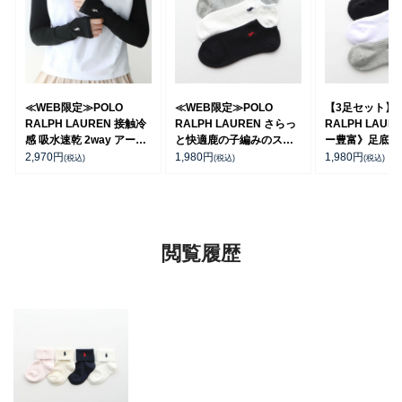
≪WEB限定≫POLO
≪WEB限定≫POLO
【3足セット】 
RALPH LAUREN 接触冷
RALPH LAUREN さらっ
RALPH LAUR
感 吸水速乾 2way アーム
と快適鹿の子編みのスニ
ー豊富》足底パ
カバー ＆ レッグウォーマ
ーカー丈ソックス 【3足
ポイントソック
2,970
円
1,980
円
1,980
円
(税込)
(税込)
(税込)
ー レディース 93228550
セット】 ワンポイント メ
ト丈 アーチサポ
ンズ レディース
ズ 92009604
92022800
閲覧履歴