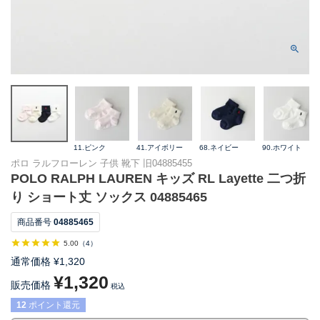
11.ピンク
41.アイボリー
68.ネイビー
90.ホワイト
ポロ ラルフローレン 子供 靴下 旧04885455
POLO RALPH LAUREN キッズ RL Layette 二つ折
り ショート丈 ソックス 04885465
商品番号
04885465
5.00
（
4
）
通常価格
¥
1,320
¥
1,320
販売価格
税込
12
ポイント還元