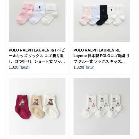
POLO RALPH LAUREN I&T ベビ
POLO RALPH LAUREN RL
ー＆キッズ ソックス ロゴ 折り返
Layette 日本製 POLOロゴ刺繍 リ
し（3つ折り） ショート丈 ソック
ブ クルー丈 ソックス キッズ
ス 04835565
04885506
1,320
円
1,320
円
(税込)
(税込)