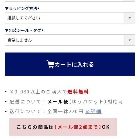
須
▼ラッピング方法
)
(
必
須
▼包装シール・タグ
)
(
必
須
)
カートに入れる
￥3,980以上のご購入で
送料無料
配送について：
メール便
（ゆうパケット）対応可
送料について：全国一律220円
※詳細
こちらの商品は
【メール便2点まで】
OK