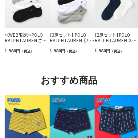
≪WEB限定≫POLO
【3足セット】 POLO
【2足セット】POLO
RALPH LAUREN さら
RALPH LAUREN 《カラ
RALPH LAUREN スタ
っと快適鹿の子編みの
ー豊富》足底パイル ワ
ジオバイザシーベア 
1,980
円
1,980
円
1,980
円
スニーカー丈ソックス
(税込)
ンポイントソックス シ
(税込)
ロベア オーガニック
(税込)
【3足セット】 ワンポイ
ョート丈 アーチサポー
ットン混 ショート丈 
ント メンズ レディース
ト メンズ 92009604
ックス メンズ レディ
92022800
ス 92009650
おすすめ商品