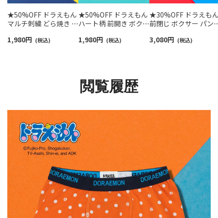
★50%OFF ドラえもん
★50%OFF ドラえもん
★30%OFF ドラえも
マルチ刺繍 どら焼き 前
ハート柄 前開き ボクサ
前閉じ ボクサー パン
開き ボクサー パンツ
ー パンツ メンズ アン
メンズ 53605006
1,980
円
1,980
円
3,080
円
メンズ アンダーウェア
(税込)
ダーウェア 53604002
(税込)
(税込)
53604003
閲覧履歴