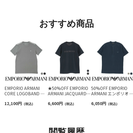
【3足セット】 ワンポイ
ョート丈 アーチサポー
ットン混 ショート丈 
ント メンズ レディース
ト メンズ 92009604
ックス メンズ レディ
92022800
ス 92009650
おすすめ商品
EMPORIO ARMANI
★50%OFF EMPORIO
50%OFF EMPORIO
CORE LOGOBAND コ
ARMANI JACQUARD
ARMANI エンポリオ 
ア ロゴバンド 半袖 Tシ
LOGO CREW NECK T-
ルマーニ WAFFLE
12,100
円
6,600
円
6,050
円
ャツ EUサイズ メンズ
(税込)
SHIRT ヘンリーネック
(税込)
TERRY ヘンリーネッ
(税込)
54066694
半袖シャツ メンズ EU
ク 半袖シャツ メンズ
サイズ 54007917
54045657
閲覧履歴