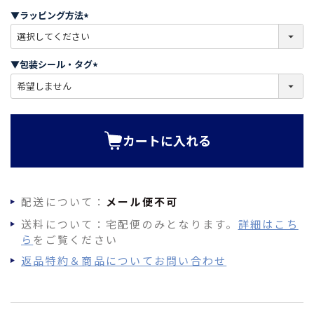
須
▼ラッピング方法
)
(
必
須
▼包装シール・タグ
)
(
必
須
)
カートに入れる
配送について：
メール便不可
送料について：宅配便のみとなります。
詳細はこち
ら
をご覧ください
返品特約＆商品についてお問い合わせ