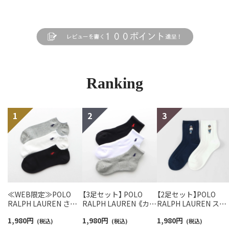
Ranking
≪WEB限定≫POLO
【3足セット】 POLO
【2足セット】POLO
RALPH LAUREN さら
RALPH LAUREN 《カラ
RALPH LAUREN スタ
っと快適鹿の子編みの
ー豊富》足底パイル ワ
ジオバイザシーベア 
1,980
円
1,980
円
1,980
円
スニーカー丈ソックス
(税込)
ンポイントソックス シ
(税込)
ロベア オーガニック
(税込)