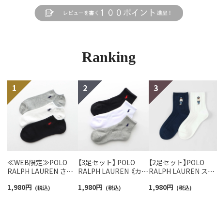
Ranking
≪WEB限定≫POLO
【3足セット】 POLO
【2足セット】POLO
RALPH LAUREN さら
RALPH LAUREN 《カラ
RALPH LAUREN スタ
っと快適鹿の子編みの
ー豊富》足底パイル ワ
ジオバイザシーベア 
1,980
円
1,980
円
1,980
円
スニーカー丈ソックス
(税込)
ンポイントソックス シ
(税込)
ロベア オーガニック
(税込)
【3足セット】 ワンポイ
ョート丈 アーチサポー
ットン混 ショート丈 
ント メンズ レディース
ト メンズ 92009604
ックス メンズ レディ
92022800
ス 92009650