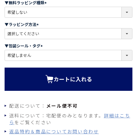
▼無料ラッピング種類
(
必
須
▼ラッピング方法
)
(
必
須
▼包装シール・タグ
)
(
必
須
)
カートに入れる
配送について：
メール便不可
送料について：宅配便のみとなります。
詳細はこち
ら
をご覧ください
返品特約＆商品についてお問い合わせ