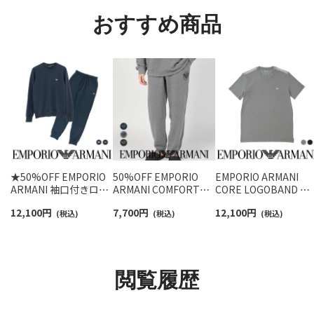
おすすめ商品
★50%OFF EMPORIO
50%OFF EMPORIO
EMPORIO ARMANI
ARMANI 袖口付きロン
ARMANI COMFORT
CORE LOGOBAND コ
グパジャマ 上下セット
STRECH TERRY スウ
ア ロゴバンド 半袖 T
12,100
円
7,700
円
12,100
円
LONG WITH CUFFS
(税込)
ェットパンツ ラウンジ
(税込)
ャツ EUサイズ メンズ
(税込)
PYJAMA オリジナル巾
ウェア ロング EUサイ
54066694
着バッグ付き EUサイ
ズ メンズ 54075736
ズ メンズ 54095902
閲覧履歴