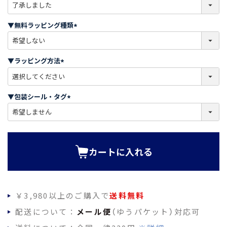
(
必
須
▼無料ラッピング種類
)
(
必
須
▼ラッピング方法
)
(
必
須
▼包装シール・タグ
)
(
必
須
)
カートに入れる
￥3,980以上のご購入で
送料無料
配送について：
メール便
（ゆうパケット）対応可