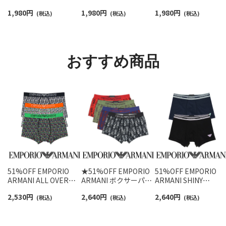
っと快適鹿の子編みの
ー豊富》足底パイル ワ
ジオバイザシーベア 
1,980
円
1,980
円
1,980
円
スニーカー丈ソックス
(税込)
ンポイントソックス シ
(税込)
ロベア オーガニック
(税込)
【3足セット】 ワンポイ
ョート丈 アーチサポー
ットン混 ショート丈 
ント メンズ レディース
ト メンズ 92009604
ックス メンズ レディ
92022800
ス 92009650
おすすめ商品
51%OFF EMPORIO
★51%OFF EMPORIO
51%OFF EMPORIO
ARMANI ALL OVER
ARMANI ボクサーパン
ARMANI SHINY
VERTICAL LOGO バー
ツ ALL OVER LOGO 前
LOGOBAND ロゴ入り
2,530
円
2,640
円
2,640
円
ティカル ロゴ ボクサー
(税込)
閉じ EUサイズ メンズ
(税込)
光沢ウエストバンド 
(税込)
パンツ 前閉じ EUサイ
54095069
クサーブリーフ 前閉
ズ メンズ アンダーウェ
EUサイズ メンズ アン
ア 54045080
ダーウェア 54045128