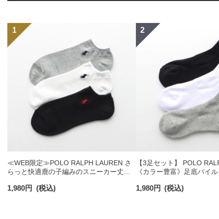
≪WEB限定≫POLO RALPH LAUREN さ
【3足セット】 POLO RALP
らっと快適鹿の子編みのスニーカー丈ソ
《カラー豊富》足底パイル
ックス 【3足セット】 ワンポイント メン
ソックス ショート丈 アー
1,980
円
(税込)
1,980
円
(税込)
ズ レディース 92022800
ンズ 92009604