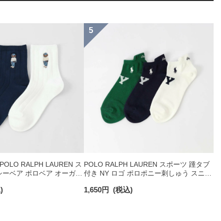
LO RALPH LAUREN ス
POLO RALPH LAUREN スポーツ 踵タブ
ーベア ポロベア オーガニ
付き NY ロゴ ポロポニー刺しゅう スニー
 ショート丈 ソックス メ
カー丈 オーガニックコットン混 メンズ
)
1,650
円
(税込)
92009650
ソックス 02022328