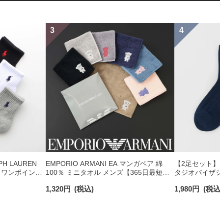
H LAUREN
EMPORIO ARMANI EA マンガベア 綿
【2足セット】PO
 ワンポイント
100％ ミニタオル メンズ【365日最短翌
タジオバイザシ
チサポート メ
日発送】 02340025
ックコットン混
1,320
円
(税込)
1,980
円
(税込
ンズ レディース 