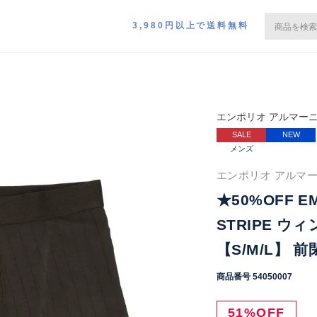
3,980円以上で送料無料
エンポリオ アルマー
SALE
NEW
メンズ
エンポリオ アルマーニ
★50%OFF EM
STRIPE 
【S/M/L】 前
商品番号
54050007
51%OFF