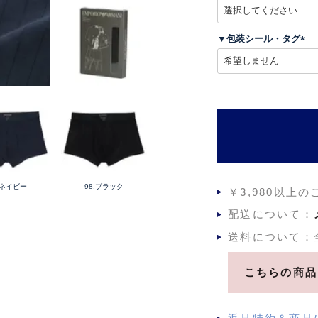
(
必
須
▼包装シール・タグ
)
(
必
須
)
.ネイビー
98.ブラック
￥3,980以上
配送について：
送料について：
こちらの商品