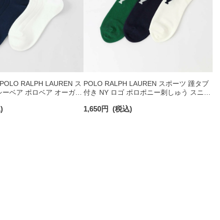
LO RALPH LAUREN ス
POLO RALPH LAUREN スポーツ 踵タブ
ーベア ポロベア オーガニ
付き NY ロゴ ポロポニー刺しゅう スニー
 ショート丈 ソックス メ
カー丈 オーガニックコットン混 メンズ
)
1,650
円
(税込)
92009650
ソックス 02022328