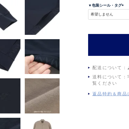
須
▼包装シール・タグ
)
(
必
須
)
配送について：
送料について：
覧ください
返品特約＆商品