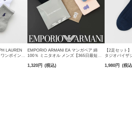
H LAUREN
EMPORIO ARMANI EA マンガベア 綿
【2足セット】PO
 ワンポイント
100％ ミニタオル メンズ【365日最短翌
タジオバイザシ
チサポート メ
日発送】 02340025
ックコットン混
1,320
円
(税込)
1,980
円
(税込
ンズ レディース 