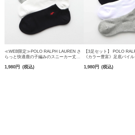
≪WEB限定≫POLO RALPH LAUREN さ
【3足セット】 POLO RALP
らっと快適鹿の子編みのスニーカー丈ソ
《カラー豊富》足底パイル
ックス 【3足セット】 ワンポイント メン
ソックス ショート丈 アー
1,980
円
(税込)
1,980
円
(税込)
ズ レディース 92022800
ンズ 92009604