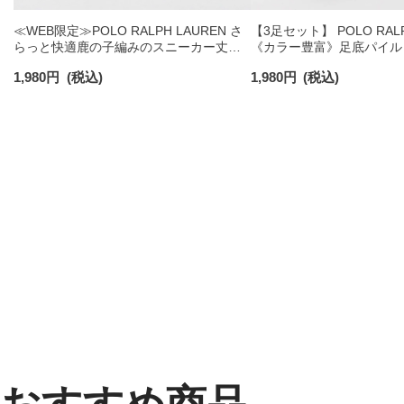
≪WEB限定≫POLO RALPH LAUREN さ
【3足セット】 POLO RALP
らっと快適鹿の子編みのスニーカー丈ソ
《カラー豊富》足底パイル
ックス 【3足セット】 ワンポイント メン
ソックス ショート丈 アー
1,980
円
(税込)
1,980
円
(税込)
ズ レディース 92022800
ンズ 92009604