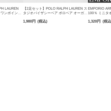
H LAUREN
【2足セット】POLO RALPH LAUREN ス
EMPORIO A
 ワンポイント
タジオバイザシーベア ポロベア オーガニ
100％ ミニタ
チサポート メ
ックコットン混 ショート丈 ソックス メ
日発送】 0234
1,980
円
(税込)
1,320
円
(税込
ンズ レディース 92009650