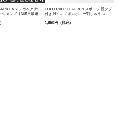
RMANI EA マンガベア 綿
POLO RALPH LAUREN スポーツ 踵タブ
オル メンズ【365日最短翌
付き NY ロゴ ポロポニー刺しゅう スニー
0025
カー丈 オーガニックコットン混 メンズ
)
1,650
円
(税込)
ソックス 02022328