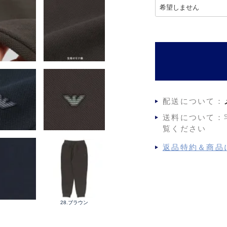
(
必
須
)
配送について：
送料について：
覧ください
返品特約＆商品
28.ブラウン