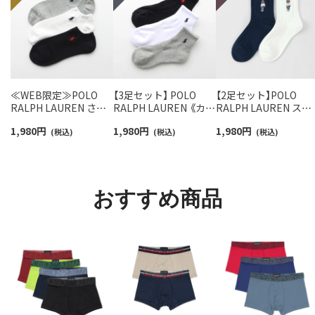
≪WEB限定≫POLO
【3足セット】 POLO
【2足セット】POLO
RALPH LAUREN さら
RALPH LAUREN 《カラ
RALPH LAUREN スタ
っと快適鹿の子編みの
ー豊富》足底パイル ワ
ジオバイザシーベア 
1,980
円
1,980
円
1,980
円
スニーカー丈ソックス
(税込)
ンポイントソックス シ
(税込)
ロベア オーガニック
(税込)
【3足セット】 ワンポイ
ョート丈 アーチサポー
ットン混 ショート丈 
ント メンズ レディース
ト メンズ 92009604
ックス メンズ レディ
92022800
ス 92009650
おすすめ商品