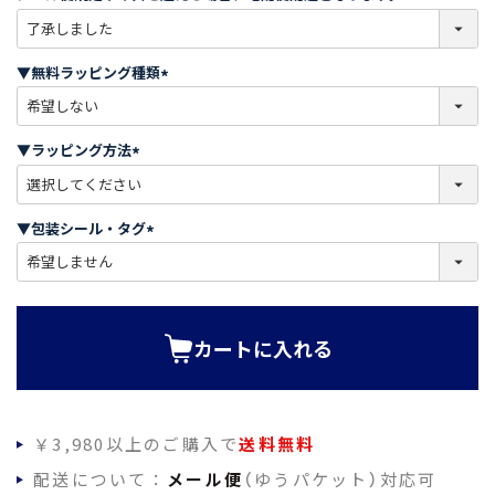
(
必
須
▼無料ラッピング種類
)
(
必
須
▼ラッピング方法
)
(
必
須
▼包装シール・タグ
)
(
必
須
)
カートに入れる
￥3,980以上のご購入で
送料無料
配送について：
メール便
（ゆうパケット）対応可