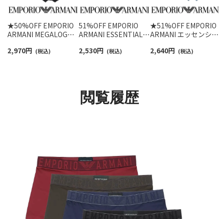
★50%OFF EMPORIO
51%OFF EMPORIO
★51%OFF EMPORIO
ARMANI MEGALOGO
ARMANI ESSENTIAL
ARMANI エッセンシャ
メガロゴ ボクサーパン
MICROFIBER マイクロ
ル マイクロファイバ
2,970
円
2,530
円
2,640
円
ツ 【S/M/L】 前閉じ EU
(税込)
ファイバー ボクサーパ
(税込)
ボクサーパンツ 前閉
(税込)
サイズ メンズ
ンツ 前閉じ EUサイズ
EUサイズ メンズ
54059781
メンズ 54047199
54097197
閲覧履歴