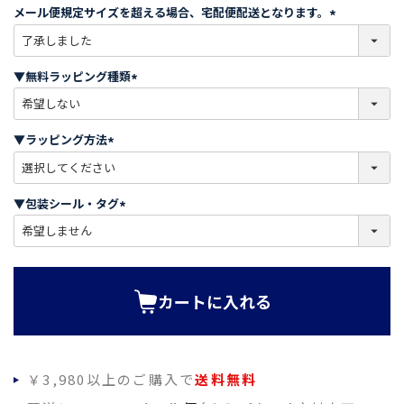
メール便規定サイズを超える場合、宅配便配送となります。
(
必
須
▼無料ラッピング種類
)
(
必
須
▼ラッピング方法
)
(
必
須
▼包装シール・タグ
)
(
必
須
)
カートに入れる
￥3,980以上のご購入で
送料無料