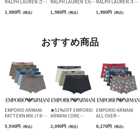
RALPH LAUREN さら
RALPH LAUREN 《カラ
RALPH LAUREN スタ
っと快適鹿の子編みの
ー豊富》足底パイル ワ
ジオバイザシーベア 
1,980
円
1,980
円
1,980
円
スニーカー丈ソックス
(税込)
ンポイントソックス シ
(税込)
ロベア オーガニック
(税込)
【3足セット】 ワンポイ
ョート丈 アーチサポー
ットン混 ショート丈 
ント メンズ レディース
ト メンズ 92009604
ックス メンズ レディ
92022800
ス 92009650
おすすめ商品
EMPORIO ARMANI
★51%OFF EMPORIO
EMPORIO ARMANI
PATTERN MIX パター
ARMANI CORE
ALL OVER
ンミックス ボクサーパ
LOGOBAND コアロゴ
MICROFIBER オール
5,500
円
2,090
円
6,270
円
ンツ 【S/M/L】 前閉じ
(税込)
バンド ボクサーパンツ
(税込)
ーバー マイクロファ
(税込)
EUサイズ メンズ
前閉じ EUサイズ メン
バー ボクサーパンツ
54068852
ズ 54007791
【S/M/L/XL】 前閉じ EU