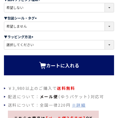
)
(
必
須
▼包装シール・タグ
)
(
必
須
▼ラッピング方法
)
(
必
須
)
カートに入れる
￥3,980以上のご購入で
送料無料
配送について：
メール便
（ゆうパケット）対応可
送料について：全国一律220円
※詳細