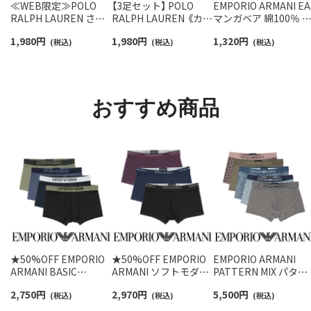
≪WEB限定≫POLO
【3足セット】 POLO
EMPORIO ARMANI EA
RALPH LAUREN さら
RALPH LAUREN 《カラ
マンガベア 綿100％ 
っと快適鹿の子編みの
ー豊富》足底パイル ワ
ニタオル メンズ【365
1,980
円
1,980
円
1,320
円
スニーカー丈ソックス
(税込)
ンポイントソックス シ
(税込)
最短翌日発送】
(税込)
【3足セット】 ワンポイ
ョート丈 アーチサポー
02340025
ント メンズ レディース
ト メンズ 92009604
92022800
おすすめ商品
★50%OFF EMPORIO
★50%OFF EMPORIO
EMPORIO ARMANI
ARMANI BASIC
ARMANI ソフトモダー
PATTERN MIX パター
MICROFIBER ベーシッ
ル ボクサーパンツ 前閉
ンミックス ボクサー
2,750
円
2,970
円
5,500
円
ク マイクロファイバー
(税込)
じ EUサイズ メンズ
(税込)
ンツ 【S/M/L】 前閉じ
(税込)
ボクサーパンツ 前閉じ
54095117
EUサイズ メンズ