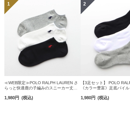
≪WEB限定≫POLO RALPH LAUREN さ
【3足セット】 POLO RALP
らっと快適鹿の子編みのスニーカー丈ソ
《カラー豊富》足底パイル
ックス 【3足セット】 ワンポイント メン
ソックス ショート丈 アー
1,980
円
(税込)
1,980
円
(税込)
ズ レディース 92022800
ンズ 92009604