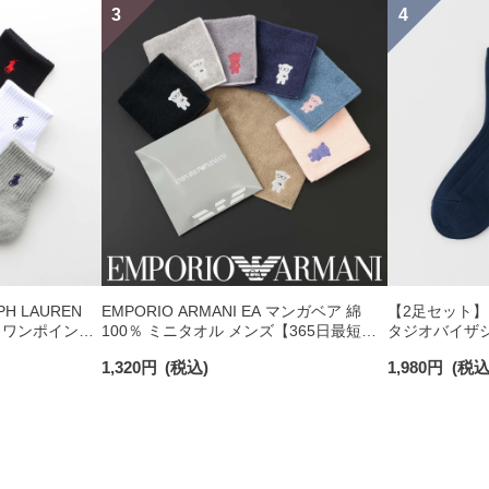
H LAUREN
EMPORIO ARMANI EA マンガベア 綿
【2足セット】PO
 ワンポイント
100％ ミニタオル メンズ【365日最短翌
タジオバイザシ
チサポート メ
日発送】 02340025
ックコットン混
1,320
円
(税込)
1,980
円
(税込
ンズ レディース 