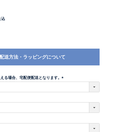
税込
配送方法・ラッピングについて
超える場合、宅配便配送となります。
(
必
須
)
必
須