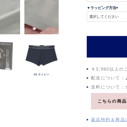
須
▼ラッピング方法
)
(
必
須
)
￥3,980以上
68.ネイビー
配送について：
送料について：
こちらの商品
返品特約＆商品