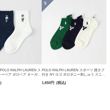
LO RALPH LAUREN ス
POLO RALPH LAUREN スポーツ 踵タブ
ーベア ポロベア オーガニ
付き NY ロゴ ポロポニー刺しゅう スニー
 ショート丈 ソックス メ
カー丈 オーガニックコットン混 メンズ
)
1,650
円
(税込)
92009650
ソックス 02022328