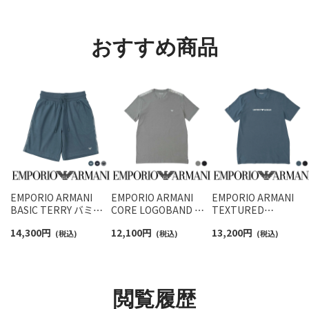
ント メンズ レディース
ト メンズ 92009604
ックス メンズ レディ
92022800
ス 92009650
おすすめ商品
EMPORIO ARMANI
EMPORIO ARMANI
EMPORIO ARMANI
BASIC TERRY バミュ
CORE LOGOBAND コ
TEXTURED
ーダパンツ ベーシック
ア ロゴバンド 半袖 Tシ
LOGOBAND テクスチ
14,300
円
12,100
円
13,200
円
テリー ハーフパンツ メ
(税込)
ャツ EUサイズ メンズ
(税込)
ャード ロゴバンド 半
(税込)
ンズ 男性 メンズ EUサ
54066694
Tシャツ EUサイズ メ
イズ 54068875
ンズ 54060557
閲覧履歴