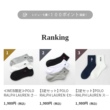
Ranking
≪WEB限定≫POLO
【3足セット】 POLO
【2足セット】POLO
RALPH LAUREN さら
RALPH LAUREN 《カラ
RALPH LAUREN スタ
っと快適鹿の子編みの
ー豊富》足底パイル ワ
ジオバイザシーベア 
1,980
円
1,980
円
1,980
円
スニーカー丈ソックス
(税込)
ンポイントソックス シ
(税込)
ロベア オーガニック
(税込)
【3足セット】 ワンポイ
ョート丈 アーチサポー
ットン混 ショート丈 