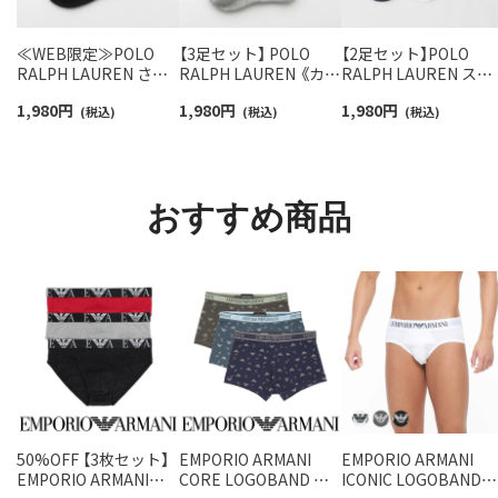
≪WEB限定≫POLO
【3足セット】 POLO
【2足セット】POLO
RALPH LAUREN さら
RALPH LAUREN 《カラ
RALPH LAUREN スタ
っと快適鹿の子編みの
ー豊富》足底パイル ワ
ジオバイザシーベア 
1,980
円
1,980
円
1,980
円
スニーカー丈ソックス
(税込)
ンポイントソックス シ
(税込)
ロベア オーガニック
(税込)
【3足セット】 ワンポイ
ョート丈 アーチサポー
ットン混 ショート丈 
ント メンズ レディース
ト メンズ 92009604
ックス メンズ レディ
92022800
ス 92009650
おすすめ商品
50%OFF 【3枚セット】
EMPORIO ARMANI
EMPORIO ARMANI
EMPORIO ARMANI
CORE LOGOBAND コ
ICONIC LOGOBAND