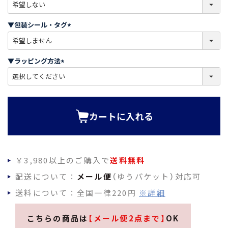
(
必
須
▼包装シール・タグ
)
(
必
須
▼ラッピング方法
)
(
必
須
)
カートに入れる
￥3,980以上のご購入で
送料無料
配送について：
メール便
（ゆうパケット）対応可
送料について：全国一律220円
※詳細
こちらの商品は
【メール便2点まで】
OK