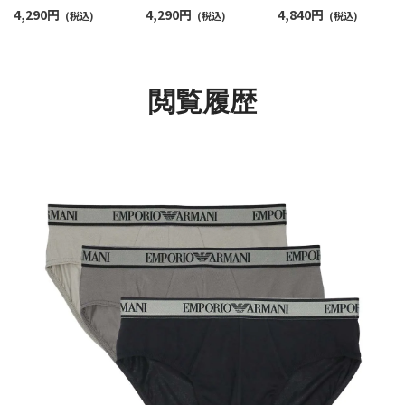
BOLD MONOGRAM
ア ロゴバンド ボクサー
STRETCH COTTON
4,290
円
4,290
円
4,840
円
BRIEF 3Pパック コッ
(税込)
パンツ 【S/M/L/XL】 前
(税込)
BRIEF アイコニック 
(税込)
トン ブリーフパンツ
閉じ EUサイズ メンズ
ゴバンド ヒップブリ
EUサイズ メンズ
54066692
フ パンツ EUサイズ メ
54087154
ンズ54047296
閲覧履歴