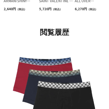
ARMANI SHINY
SAINT VALENTINE セ
ALL OVER
LOGOBAND ロゴ入り
イント バレンタイン ボ
MICROFIBER オール
2,640
円
5,720
円
6,270
円
光沢ウエストバンド ボ
(税込)
クサーパンツ 【S/M/L】
(税込)
ーバー マイクロファ
(税込)
クサーブリーフ 前閉じ
前閉じ EUサイズ メン
バー ボクサーパンツ
EUサイズ メンズ アン
ズ 54060492
【S/M/L/XL】 前閉じ EU
ダーウェア 54045128
サイズ メンズ
54061072
閲覧履歴