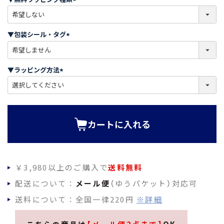
)
(
必
須
▼包装シール・タグ
)
(
必
須
▼ラッピング方法
)
(
必
須
)
カートに入れる
￥3,980以上のご購入で
送料無料
配送について：
メール便
（ゆうパケット）対応可
送料について：全国一律220円
※詳細