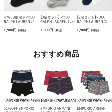
≪WEB限定≫POLO
【3足セット】 POLO
【2足セット】POLO
RALPH LAUREN さら
RALPH LAUREN 《カラ
RALPH LAUREN スタ
っと快適鹿の子編みの
ー豊富》足底パイル ワ
ジオバイザシーベア 
1,980
円
1,980
円
1,980
円
スニーカー丈ソックス
(税込)
ンポイントソックス シ
(税込)
ロベア オーガニック
(税込)
【3足セット】 ワンポイ
ョート丈 アーチサポー
ットン混 ショート丈 
ント メンズ レディース
ト メンズ 92009604
ックス メンズ レディ
92022800
ス 92009650
おすすめ商品
51%OFF EMPORIO
EMPORIO ARMANI
EMPORIO ARMANI