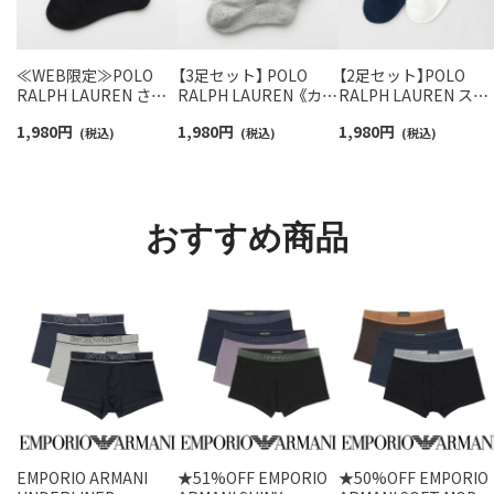
≪WEB限定≫POLO
【3足セット】 POLO
【2足セット】POLO
RALPH LAUREN さら
RALPH LAUREN 《カラ
RALPH LAUREN スタ
っと快適鹿の子編みの
ー豊富》足底パイル ワ
ジオバイザシーベア 
1,980
円
1,980
円
1,980
円
スニーカー丈ソックス
(税込)
ンポイントソックス シ
(税込)
ロベア オーガニック
(税込)
【3足セット】 ワンポイ
ョート丈 アーチサポー
ットン混 ショート丈 
ント メンズ レディース
ト メンズ 92009604
ックス メンズ レディ
92022800
ス 92009650
おすすめ商品
EMPORIO ARMANI
★51%OFF EMPORIO
★50%OFF EMPORIO