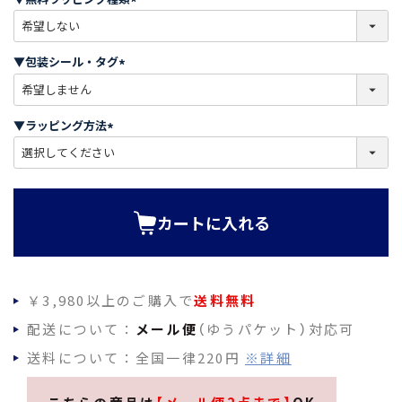
)
(
必
須
▼包装シール・タグ
)
(
必
須
▼ラッピング方法
)
(
必
須
)
カートに入れる
￥3,980以上のご購入で
送料無料
配送について：
メール便
（ゆうパケット）対応可
送料について：全国一律220円
※詳細