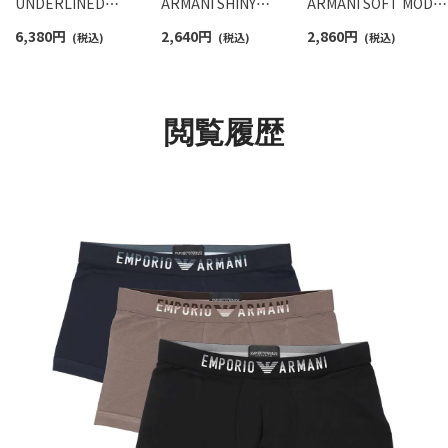
UNDERLINED
ARMANI SHINY
ARMANI SOFT MODA
LOGOBAND アンダー
LOGOBAND TRUNK シ
TRUNK ソフト モダー
6,380
円
2,640
円
2,860
円
ラインド ロゴバンド メ
(税込)
ャイニーロゴバンド ボ
(税込)
ル ボクサーパンツ
(税込)
ッシュ ボクサーパンツ
クサーパンツ 前閉じ
【S/M/L】 前閉じ EUサ
【S/M/L/XL】 前閉じ EU
EUサイズ メンズ
ズ メンズ 54059881
サイズ メンズ
54007711
54060577
閲覧履歴