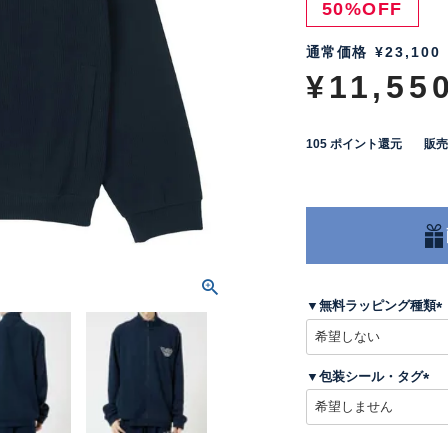
50%OFF
通常価格
¥
23,100
¥
11,55
105
ポイント還元
販売
▼無料ラッピング種類
(
▼包装シール・タグ
)
(
必
須