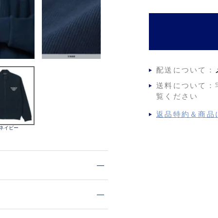
)
配送について：
送料について：
覧ください
返品特約＆商品
.ネイビー