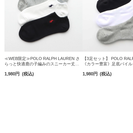
≪WEB限定≫POLO RALPH LAUREN さ
【3足セット】 POLO RALP
らっと快適鹿の子編みのスニーカー丈ソ
《カラー豊富》足底パイル
ックス 【3足セット】 ワンポイント メン
ソックス ショート丈 アー
1,980
円
(税込)
1,980
円
(税込)
ズ レディース 92022800
ンズ 92009604