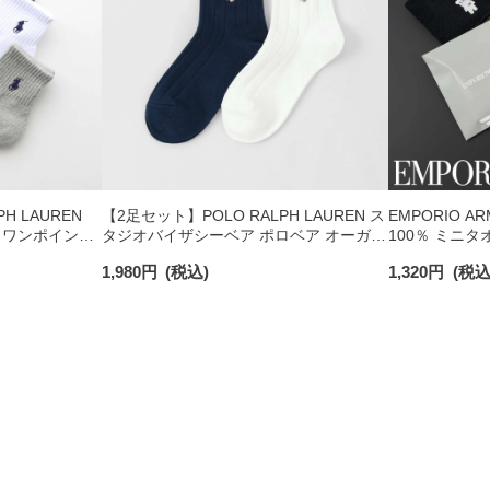
H LAUREN
【2足セット】POLO RALPH LAUREN ス
EMPORIO A
 ワンポイント
タジオバイザシーベア ポロベア オーガニ
100％ ミニタ
チサポート メ
ックコットン混 ショート丈 ソックス メ
日発送】 0234
1,980
円
(税込)
1,320
円
(税込
ンズ レディース 92009650