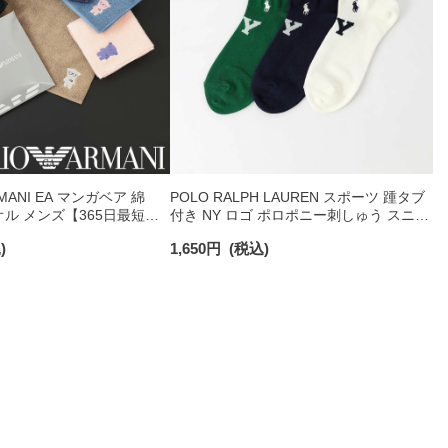
RMANI EA マンガベア 綿
POLO RALPH LAUREN スポーツ 踵タブ
オル メンズ【365日最短翌
付き NY ロゴ ポロポニー刺しゅう スニー
0025
カー丈 オーガニックコットン混 メンズ
)
1,650
円
(税込)
ソックス 02022328