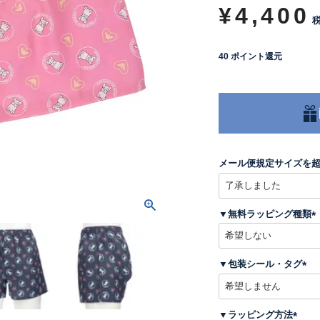
¥
4,400
40
ポイント還元
メール便規定サイズを
▼無料ラッピング種類
(
▼包装シール・タグ
)
(
必
須
▼ラッピング方法