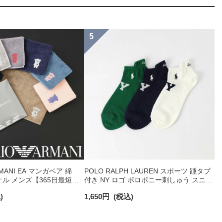
RMANI EA マンガベア 綿
POLO RALPH LAUREN スポーツ 踵タブ
オル メンズ【365日最短翌
付き NY ロゴ ポロポニー刺しゅう スニー
0025
カー丈 オーガニックコットン混 メンズ
)
1,650
円
(税込)
ソックス 02022328