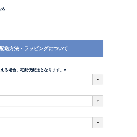
税込
配送方法・ラッピングについて
超える場合、宅配便配送となります。
(
必
須
)
必
須