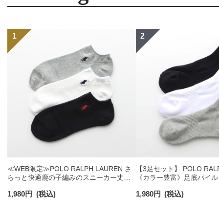
≪WEB限定≫POLO RALPH LAUREN さ
【3足セット】 POLO RALP
らっと快適鹿の子編みのスニーカー丈ソ
《カラー豊富》足底パイル
ックス 【3足セット】 ワンポイント メン
ソックス ショート丈 アー
1,980
円
(税込)
1,980
円
(税込)
ズ レディース 92022800
ンズ 92009604