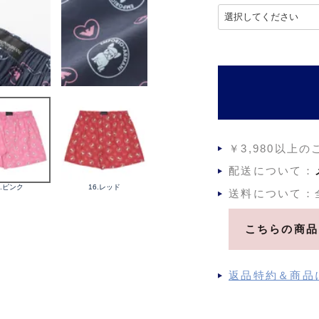
)
(
必
須
)
￥3,980以上
配送について：
2.ピンク
16.レッド
送料について：
こちらの商品
返品特約＆商品