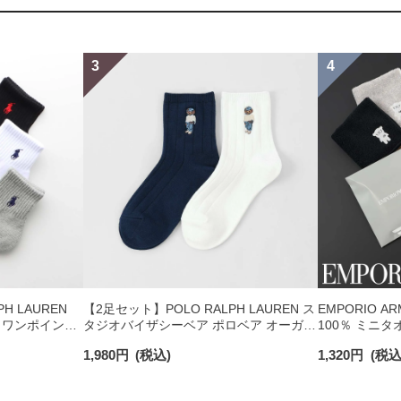
H LAUREN
【2足セット】POLO RALPH LAUREN ス
EMPORIO A
 ワンポイント
タジオバイザシーベア ポロベア オーガニ
100％ ミニタ
チサポート メ
ックコットン混 ショート丈 ソックス メ
日発送】 0234
1,980
円
(税込)
1,320
円
(税込
ンズ レディース 92009650