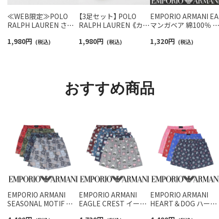
≪WEB限定≫POLO
【3足セット】 POLO
EMPORIO ARMANI EA
RALPH LAUREN さら
RALPH LAUREN 《カラ
マンガベア 綿100％ 
っと快適鹿の子編みの
ー豊富》足底パイル ワ
ニタオル メンズ【365
1,980
円
1,980
円
1,320
円
スニーカー丈ソックス
(税込)
ンポイントソックス シ
(税込)
最短翌日発送】
(税込)
【3足セット】 ワンポイ
ョート丈 アーチサポー
02340025
ント メンズ レディース
ト メンズ 92009604
92022800
おすすめ商品
EMPORIO ARMANI
EMPORIO ARMANI
EMPORIO ARMANI
SEASONAL MOTIF シ
EAGLE CREST イーグ
HEART＆DOG ハート
ーズナル モチーフ コッ
ル クレス コットン ウ
＆ドッグ コットン ウ