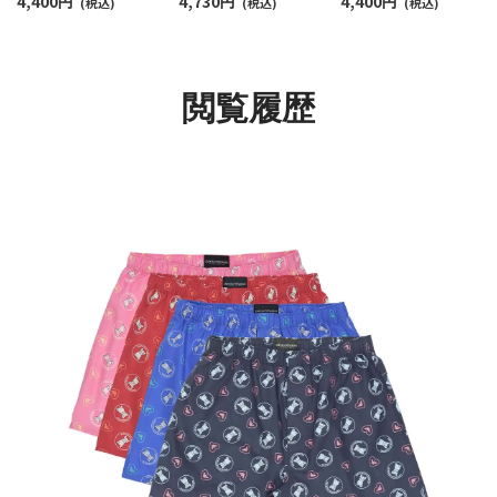
4,400
円
4,730
円
4,400
円
トン ウーブン トランク
(税込)
ーブン トランクス
(税込)
ブン トランクス 【M/L
(税込)
ス 【M/L】 前開き 日本サ
【LL】 前開き 日本サイ
前開き 日本サイズ メ
イズ メンズ 54260007
ズ メンズ 54261006
ズ 54260005
閲覧履歴