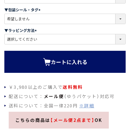
必
須
▼包装シール・タグ
)
(
必
須
▼ラッピング方法
)
(
必
須
)
カートに入れる
￥3,980以上のご購入で
送料無料
配送について：
メール便
（ゆうパケット）対応可
送料について：全国一律220円
※詳細
こちらの商品は
【メール便2点まで】
OK