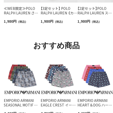
≪WEB限定≫POLO
【3足セット】 POLO
【2足セット】POLO
RALPH LAUREN さら
RALPH LAUREN 《カラ
RALPH LAUREN スタ
っと快適鹿の子編みの
ー豊富》足底パイル ワ
ジオバイザシーベア 
1,980
円
1,980
円
1,980
円
スニーカー丈ソックス
(税込)
ンポイントソックス シ
(税込)
ロベア オーガニック
(税込)
【3足セット】 ワンポイ
ョート丈 アーチサポー
ットン混 ショート丈 
ント メンズ レディース
ト メンズ 92009604
ックス メンズ レディ
92022800
ス 92009650
おすすめ商品
EMPORIO ARMANI
EMPORIO ARMANI
EMPORIO ARMANI
SEASONAL MOTIF シ
EAGLE CREST イーグ
HEART＆DOG ハート
ーズナル モチーフ コッ
ル クレス コットン ウ
＆ドッグ コットン ウ