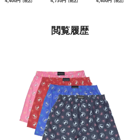
4,400
円
4,730
円
4,400
円
トン ウーブン トランク
(税込)
ーブン トランクス
(税込)
ブン トランクス 【M/L
(税込)
ス 【M/L】 前開き 日本サ
【LL】 前開き 日本サイ
前開き 日本サイズ メ
イズ メンズ 54260007
ズ メンズ 54261006
ズ 54260005
閲覧履歴