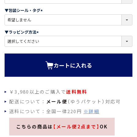
必
須
▼包装シール・タグ
)
(
必
須
▼ラッピング方法
)
(
必
須
)
カートに入れる
￥3,980以上のご購入で
送料無料
配送について：
メール便
（ゆうパケット）対応可
送料について：全国一律220円
※詳細
こちらの商品は
【メール便2点まで】
OK