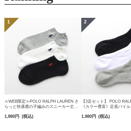
≪WEB限定≫POLO RALPH LAUREN さ
【3足セット】 POLO RALP
らっと快適鹿の子編みのスニーカー丈ソ
《カラー豊富》足底パイル
ックス 【3足セット】 ワンポイント メン
ソックス ショート丈 アー
1,980
円
(税込)
1,980
円
(税込)
ズ レディース 92022800
ンズ 92009604