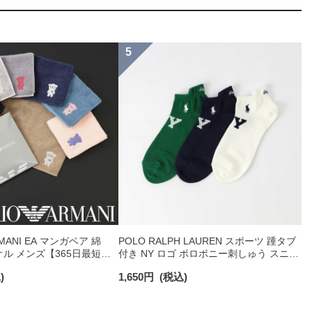
RMANI EA マンガベア 綿
POLO RALPH LAUREN スポーツ 踵タブ
オル メンズ【365日最短翌
付き NY ロゴ ポロポニー刺しゅう スニー
0025
カー丈 オーガニックコットン混 メンズ
)
1,650
円
(税込)
ソックス 02022328