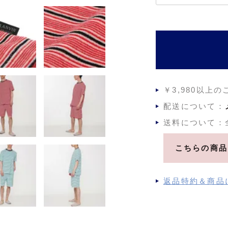
必
須
)
￥3,980以上
配送について：
送料について：
こちらの商品
返品特約＆商品