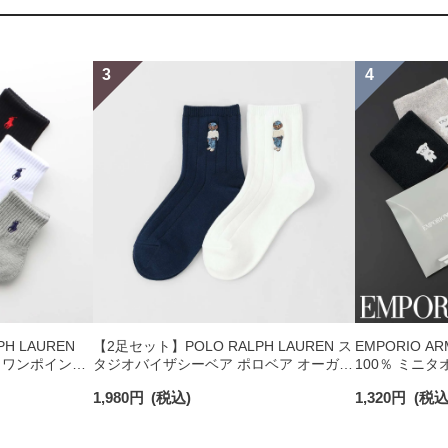
H LAUREN
【2足セット】POLO RALPH LAUREN ス
EMPORIO A
 ワンポイント
タジオバイザシーベア ポロベア オーガニ
100％ ミニタ
チサポート メ
ックコットン混 ショート丈 ソックス メ
日発送】 0234
1,980
円
(税込)
1,320
円
(税込
ンズ レディース 92009650