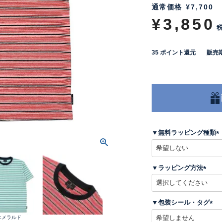
通常価格
¥
7,700
¥
3,850
35
ポイント還元
販売
▼無料ラッピング種類
(
▼ラッピング方法
)
(
必
須
▼包装シール・タグ
)
(
.エメラルド