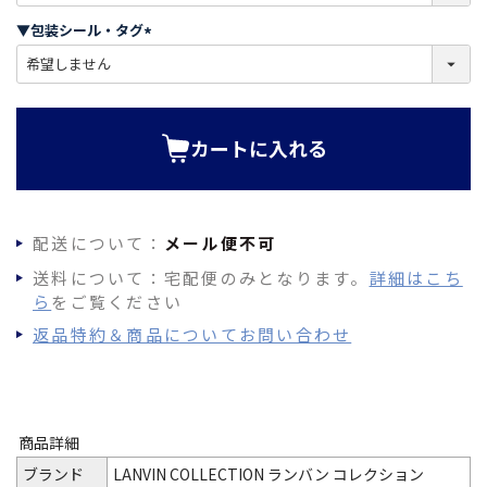
必
須
▼包装シール・タグ
)
(
必
須
)
カートに入れる
配送について：
メール便不可
送料について：宅配便のみとなります。
詳細はこち
ら
をご覧ください
返品特約＆商品についてお問い合わせ
商品詳細
ブランド
LANVIN COLLECTION ランバン コレクション