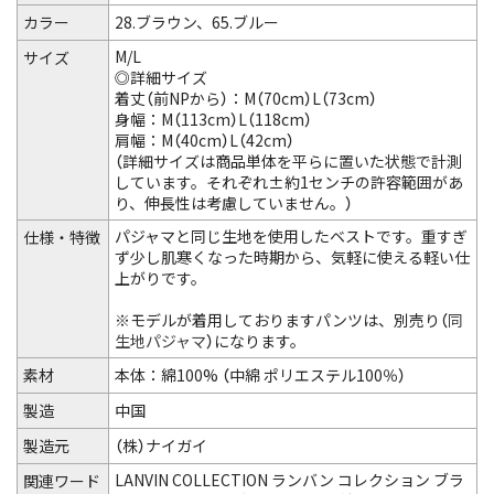
カラー
28.ブラウン、65.ブルー
M/L
サイズ
◎詳細サイズ
着丈（前NPから）：M（70cm）L（73cm）
身幅：M（113cm）L（118cm）
肩幅：M（40cm）L（42cm）
（詳細サイズは商品単体を平らに置いた状態で計測
しています。それぞれ±約1センチの許容範囲があ
り、伸長性は考慮していません。）
パジャマと同じ生地を使用したベストです。重すぎ
仕様・特徴
ず少し肌寒くなった時期から、気軽に使える軽い仕
上がりです。
※モデルが着用しておりますパンツは、別売り（
同
生地パジャマ
）になります。
素材
本体：綿100% （中綿 ポリエステル100％）
製造
中国
製造元
（株）ナイガイ
LANVIN COLLECTION ランバン コレクション ブラ
関連ワード