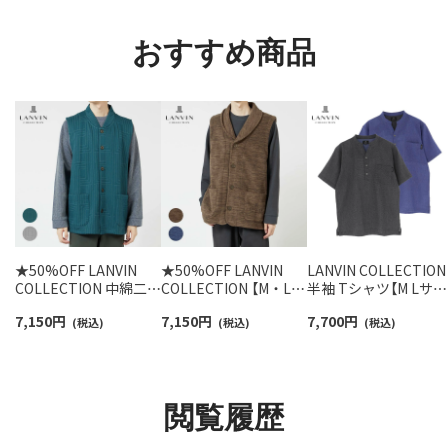
92022800
おすすめ商品
★50%OFF LANVIN
★50%OFF LANVIN
LANVIN COLLECTION
COLLECTION 中綿二ッ
COLLECTION 【M・Lサ
半袖 Tシャツ【M Lサイ
トキルト ベスト JLロ
イズ】 カチオン染フリ
ズ】先染めシャンブレ
7,150
円
7,150
円
7,700
円
ゴ 半纏 はんてん【M・L
(税込)
ース ベスト 前ボタン
(税込)
ークレープ 綿100% 
(税込)
サイズ】 前ボタン 前開
前開き メンズ
ンズ パジャマ
き メンズ 54438025
54438034
54454014
閲覧履歴