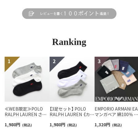
Ranking
≪WEB限定≫POLO
【3足セット】 POLO
EMPORIO ARMANI EA
RALPH LAUREN さら
RALPH LAUREN 《カラ
マンガベア 綿100％ 
っと快適鹿の子編みの
ー豊富》足底パイル ワ
ニタオル メンズ【365
1,980
円
1,980
円
1,320
円
スニーカー丈ソックス
(税込)
ンポイントソックス シ
(税込)
最短翌日発送】
(税込)
【3足セット】 ワンポイ
ョート丈 アーチサポー
02340025
ント メンズ レディース
ト メンズ 92009604