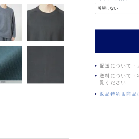
)
(
必
須
)
配送について：
送料について：
覧ください
返品特約＆商品