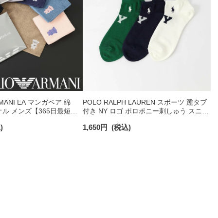
RMANI EA マンガベア 綿
POLO RALPH LAUREN スポーツ 踵タブ
オル メンズ【365日最短翌
付き NY ロゴ ポロポニー刺しゅう スニー
0025
カー丈 オーガニックコットン混 メンズ
)
1,650
円
(税込)
ソックス 02022328