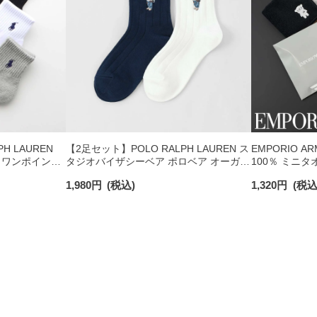
H LAUREN
【2足セット】POLO RALPH LAUREN ス
EMPORIO A
 ワンポイント
タジオバイザシーベア ポロベア オーガニ
100％ ミニタ
チサポート メ
ックコットン混 ショート丈 ソックス メ
日発送】 0234
1,980
円
(税込)
1,320
円
(税込
ンズ レディース 92009650