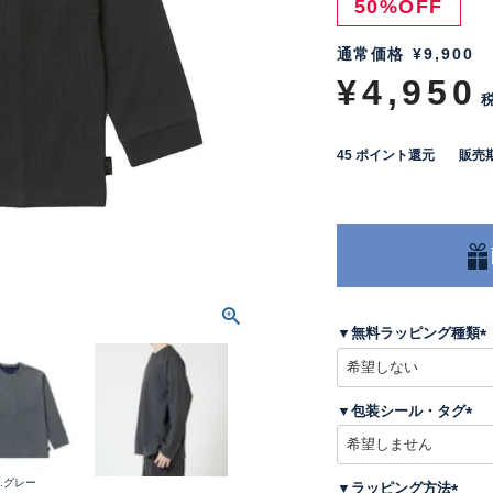
50%OFF
通常価格
¥
9,900
¥
4,950
45
ポイント還元
販売
▼無料ラッピング種類
(
▼包装シール・タグ
)
(
必
須
5.グレー
▼ラッピング方法