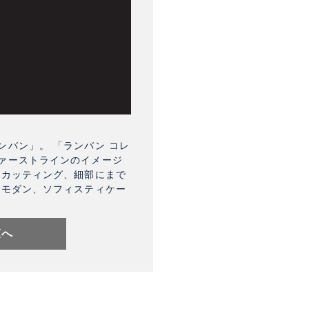
バン」。 「ランバン コレ
ァーストラインのイメージ
なカッティング、細部にまで
でモダン、ソフィスティケー
覧へ