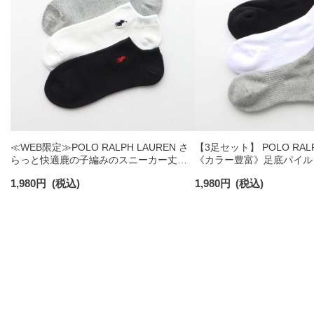
≪WEB限定≫POLO RALPH LAUREN さ
【3足セット】 POLO RALP
らっと快適鹿の子編みのスニーカー丈ソ
《カラー豊富》足底パイル
ックス 【3足セット】 ワンポイント メン
ソックス ショート丈 アー
1,980
円
(税込)
1,980
円
(税込)
ズ レディース 92022800
ンズ 92009604