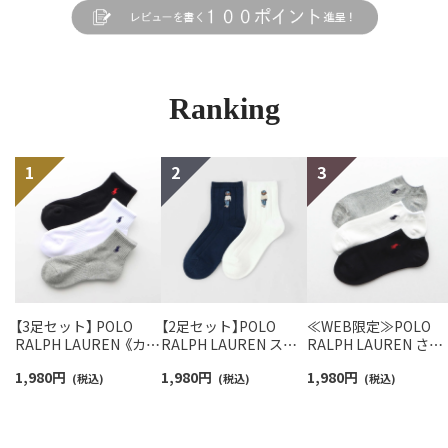
Ranking
【3足セット】 POLO
【2足セット】POLO
≪WEB限定≫POLO
RALPH LAUREN 《カラ
RALPH LAUREN スタ
RALPH LAUREN さら
ー豊富》足底パイル ワ
ジオバイザシーベア ポ
っと快適鹿の子編みの
1,980
円
1,980
円
1,980
円
ンポイントソックス シ
(税込)
ロベア オーガニックコ
(税込)
スニーカー丈ソックス
(税込)
ョート丈 アーチサポー
ットン混 ショート丈 ソ
【3足セット】 ワンポイ
ト メンズ 92009604
ックス メンズ レディー
ント メンズ レディー
ス 92009650
92022800