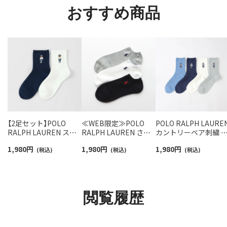
おすすめ商品
【2足セット】POLO
≪WEB限定≫POLO
POLO RALPH LAURE
RALPH LAUREN スタ
RALPH LAUREN さら
カントリーベア刺繍 
ジオバイザシーベア ポ
っと快適鹿の子編みの
ロベア 20cm丈 ソック
1,980
円
1,980
円
1,980
円
ロベア オーガニックコ
(税込)
スニーカー丈ソックス
(税込)
ス【25-27cm】【27-
(税込)
ットン混 ショート丈 ソ
【3足セット】 ワンポイ
29cm】 02012511
ックス メンズ レディー
ント メンズ レディース
ス 92009650
92022800
閲覧履歴