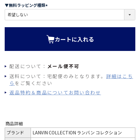
須
▼無料ラッピング種類
)
(
必
須
)
カートに入れる
配送について：
メール便不可
送料について：宅配便のみとなります。
詳細はこち
ら
をご覧ください
返品特約＆商品についてお問い合わせ
商品詳細
ブランド
LANVIN COLLECTION ランバン コレクション