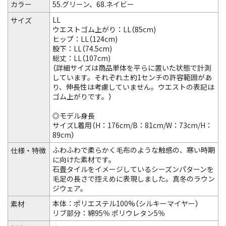
カラー
55.グリーン、68.ネイビー
LL
サイズ
ウエストゴム上がり：LL（85cm)
ヒップ：LL（124cm)
股下：LL（74.5cm)
総丈：LL（107cm)
（詳細サイズは商品単体を平らに置いた状態で計測
しています。それぞれ±約1センチの許容範囲があ
り、伸長性は考慮していません。ウエストの表記は
ゴム上がりです。）
◎モデル身長
サイズL着用（H：176cm/B：81cm/W：73cm/H：
89cm）
ふわふわで柔らかく毛布のような触感の、寒い時期
仕様・特徴
に向けた素材です。
石畳タイルをイメージしているシーズンパターンを
毛足の長さで控えめに表現しました。真冬のラウン
ジウェア。
本体：ポリエステル100%（シルキーマイヤー）
素材
リブ部分：綿95％ ポリウレタン5％