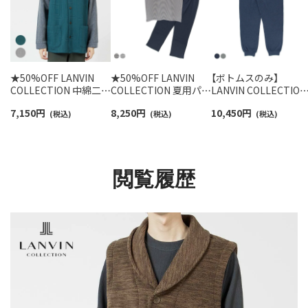
★50%OFF LANVIN
★50%OFF LANVIN
【ボトムスのみ】
COLLECTION 中綿二ッ
COLLECTION 夏用パジ
LANVIN COLLECTION
トキルト ベスト JLロ
ャマ 上下セット【M Lサ
ロングパンツ 接結天
7,150
円
8,250
円
10,450
円
ゴ 半纏 はんてん【M・L
(税込)
イズ】先染め 天竺杢ボ
(税込)
バイカラー無地 綿
(税込)
サイズ】 前ボタン 前開
ーダー 天竺無地 綿
100% 前開き スウェ
き メンズ 54438025
100% 半袖長丈パンツ
トパンツ メンズ
メンズ 54452011
54446017
閲覧履歴