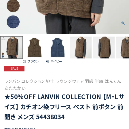
28.ブラウン
68.ネイビー
SALE
ランバン コレクション 紳士 ラウンジウェア 羽織 半纏 はんてん
あたたかい
★50%OFF LANVIN COLLECTION 【M・Lサ
イズ】 カチオン染フリース ベスト 前ボタン 前
開き メンズ 54438034