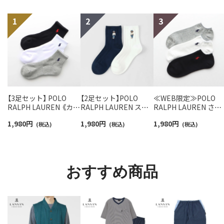
【3足セット】 POLO
【2足セット】POLO
≪WEB限定≫POLO
RALPH LAUREN 《カラ
RALPH LAUREN スタ
RALPH LAUREN さら
ー豊富》足底パイル ワ
ジオバイザシーベア ポ
っと快適鹿の子編みの
1,980
円
1,980
円
1,980
円
ンポイントソックス シ
(税込)
ロベア オーガニックコ
(税込)
スニーカー丈ソックス
(税込)
ョート丈 アーチサポー
ットン混 ショート丈 ソ
【3足セット】 ワンポイ
ト メンズ 92009604
ックス メンズ レディー
ント メンズ レディー
ス 92009650
92022800
おすすめ商品