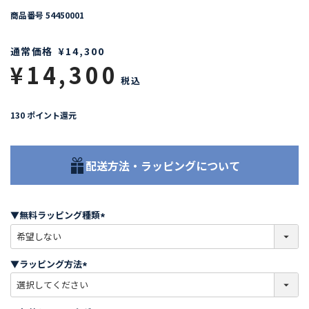
商品番号
54450001
通常価格
¥
14,300
¥
14,300
税込
130
ポイント還元
配送方法・ラッピングについて
▼無料ラッピング種類
(
必
須
▼ラッピング方法
)
(
必
須