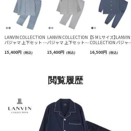
LANVIN COLLECTION
LANVIN COLLECTION
【S M Lサイズ】LANVIN
パジャマ 上下セット 綿
パジャマ 上下セット
COLLECTION パジャ
100% 先染めツイル微
【M Lサイズ】 綿100%
上下セット 天竺無地 
15,400
円
15,400
円
16,500
円
起毛 ストライプ 【M L
(税込)
先染めツイル 微起毛 ツ
(税込)
袖 長丈パンツ 前ボタ
(税込)
サイズ】長袖 長丈パン
イルヘリンボン ウィン
前開き メンズ
ツ 前ボタン 前開き 日
ドウチェック 長袖 長丈
54460009
本製 メンズ 54450019
パンツ 日本製 メンズ
54450018
閲覧履歴