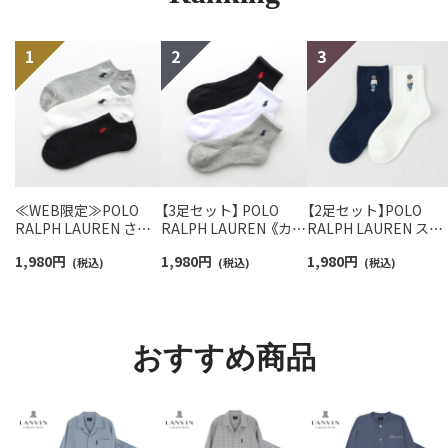
≪WEB限定≫POLO
【3足セット】 POLO
【2足セット】POLO
RALPH LAUREN さら
RALPH LAUREN 《カラ
RALPH LAUREN スタ
っと快適鹿の子編みの
ー豊富》足底パイル ワ
ジオバイザシーベア 
1,980
円
1,980
円
1,980
円
スニーカー丈ソックス
(税込)
ンポイントソックス シ
(税込)
ロベア オーガニック
(税込)
【3足セット】 ワンポイ
ョート丈 アーチサポー
ットン混 ショート丈 
ント メンズ レディース
ト メンズ 92009604
ックス メンズ レディ
92022800
ス 92009650
おすすめ商品