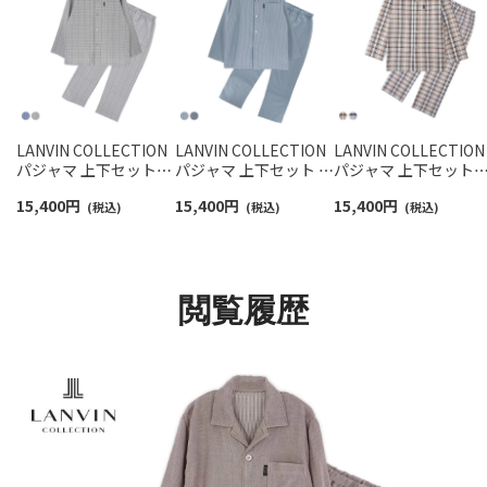
LANVIN COLLECTION
LANVIN COLLECTION
LANVIN COLLECTION
パジャマ 上下セット
パジャマ 上下セット 綿
パジャマ 上下セット
【M Lサイズ】 綿100%
100% 先染めツイル微
【M Lサイズ】 先染め50
15,400
円
15,400
円
15,400
円
先染めツイル 微起毛 ツ
(税込)
起毛 ストライプ 【M L
(税込)
サッカーチェック 長
(税込)
イルヘリンボン ウィン
サイズ】長袖 長丈パン
長丈パンツ 前ボタン 
ドウチェック 長袖 長丈
ツ 前ボタン 前開き 日
開き メンズ 54460007
パンツ 日本製 メンズ
本製 メンズ 54450019
54450018
閲覧履歴