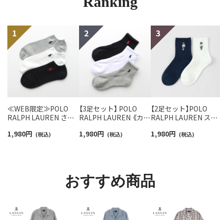
Ranking
≪WEB限定≫POLO
【3足セット】 POLO
【2足セット】POLO
RALPH LAUREN さら
RALPH LAUREN 《カラ
RALPH LAUREN スタ
っと快適鹿の子編みの
ー豊富》足底パイル ワ
ジオバイザシーベア 
1,980
円
1,980
円
1,980
円
スニーカー丈ソックス
(税込)
ンポイントソックス シ
(税込)
ロベア オーガニック
(税込)
【3足セット】 ワンポイ
ョート丈 アーチサポー
ットン混 ショート丈 
ント メンズ レディース
ト メンズ 92009604
ックス メンズ レディ
92022800
ス 92009650
おすすめ商品