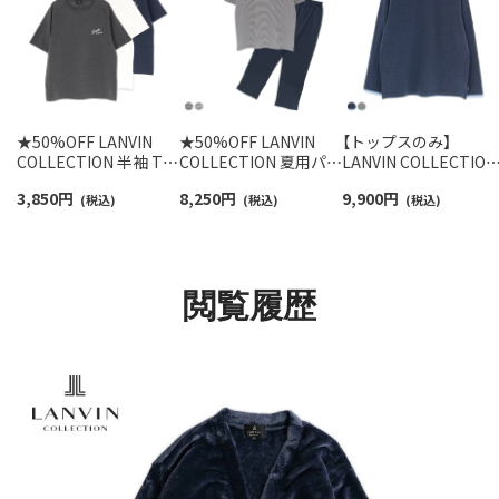
★50%OFF LANVIN
★50%OFF LANVIN
【トップスのみ】
COLLECTION 半袖 Tシ
COLLECTION 夏用パジ
LANVIN COLLECTION
ャツ【M Lサイズ】天竺
ャマ 上下セット【M Lサ
長袖 ラウンジウェア 
3,850
円
8,250
円
9,900
円
杢無地 シーズンロゴ 綿
(税込)
イズ】先染め 天竺杢ボ
(税込)
結天竺 バイカラー 無
(税込)
100% メンズ パジャマ
ーダー 天竺無地 綿
綿100% メンズ
54454012
100% 半袖長丈パンツ
54444016
メンズ 54452011
閲覧履歴