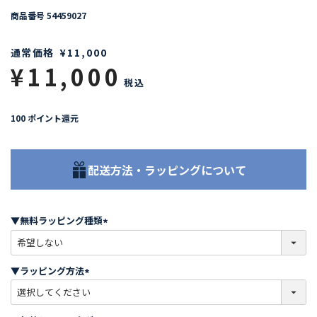
商品番号
54459027
通常価格
¥
11,000
¥
11,000
税込
100
ポイント還元
配送方法・ラッピングについて
▼無料ラッピング種類
(
必
須
▼ラッピング方法
)
(
必
須