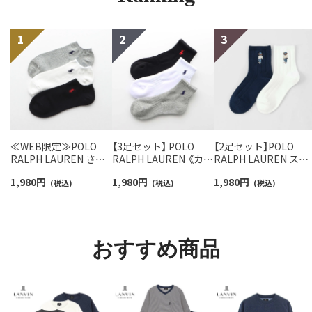
≪WEB限定≫POLO
【3足セット】 POLO
【2足セット】POLO
RALPH LAUREN さら
RALPH LAUREN 《カラ
RALPH LAUREN スタ
っと快適鹿の子編みの
ー豊富》足底パイル ワ
ジオバイザシーベア 
1,980
円
1,980
円
1,980
円
スニーカー丈ソックス
(税込)
ンポイントソックス シ
(税込)
ロベア オーガニック
(税込)
【3足セット】 ワンポイ
ョート丈 アーチサポー
ットン混 ショート丈 
ント メンズ レディース
ト メンズ 92009604
ックス メンズ レディ
92022800
ス 92009650
おすすめ商品