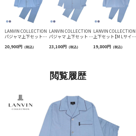
LANVIN COLLECTION
LANVIN COLLECTION
LANVIN COLLECTION
パジャマ上下セット【M
パジャマ 上下セット 綿
上下セット【M Lサイ
Lサイズ】スムースバー
100% スムースバーズ
ズ】スムースバーズア
20,900
円
23,100
円
19,800
円
ズアイ 綿100% 長袖 長
(税込)
アイ 先染め 【LLサイ
(税込)
イ 綿100% 長袖 長丈
(税込)
丈パンツ 前ボタン メン
ズ】 長袖 長丈パンツ 前
ンツ かぶり メンズ パ
ズ 54450003
ボタン 前開き メンズ
ジャマ 54450004
54461003
閲覧履歴