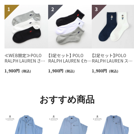
≪WEB限定≫POLO
【3足セット】 POLO
【2足セット】POLO
RALPH LAUREN さら
RALPH LAUREN 《カラ
RALPH LAUREN スタ
っと快適鹿の子編みの
ー豊富》足底パイル ワ
ジオバイザシーベア 
1,980
円
1,980
円
1,980
円
スニーカー丈ソックス
(税込)
ンポイントソックス シ
(税込)
ロベア オーガニック
(税込)
【3足セット】 ワンポイ
ョート丈 アーチサポー
ットン混 ショート丈 
ント メンズ レディース
ト メンズ 92009604
ックス メンズ レディ
92022800
ス 92009650
おすすめ商品