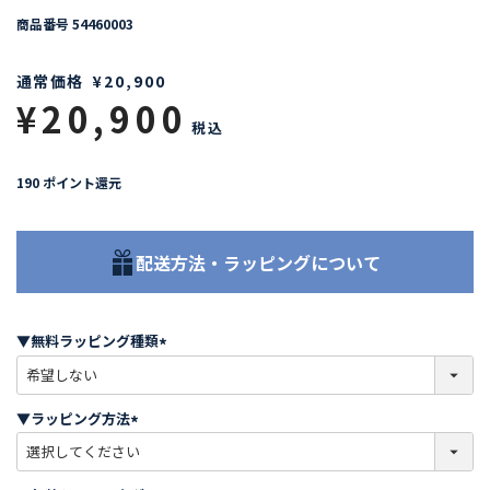
商品番号
54460003
通常価格
¥
20,900
¥
20,900
税込
190
ポイント還元
配送方法・ラッピングについて
▼無料ラッピング種類
(
必
須
▼ラッピング方法
)
(
必
須