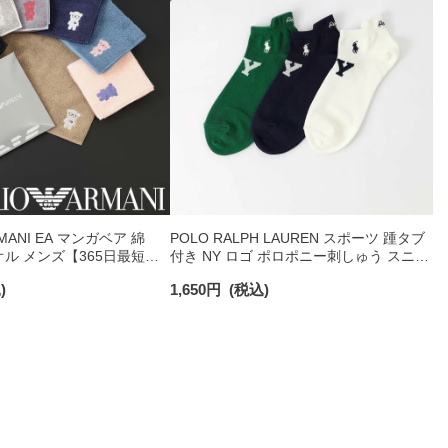
RMANI EA マンガベア 綿
POLO RALPH LAUREN スポーツ 踵タブ
オル メンズ【365日最短翌
付き NY ロゴ ポロポニー刺しゅう スニー
0025
カー丈 オーガニックコットン混 メンズ
)
1,650
円
(税込)
ソックス 02022328