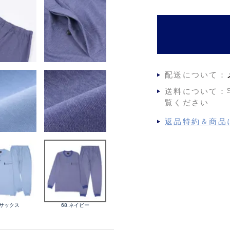
)
配送について：
送料について：
覧ください
返品特約＆商品
.サックス
68.ネイビー