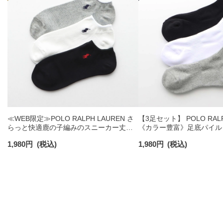
≪WEB限定≫POLO RALPH LAUREN さ
【3足セット】 POLO RALP
らっと快適鹿の子編みのスニーカー丈ソ
《カラー豊富》足底パイル
ックス 【3足セット】 ワンポイント メン
ソックス ショート丈 アー
1,980
円
(税込)
1,980
円
(税込)
ズ レディース 92022800
ンズ 92009604