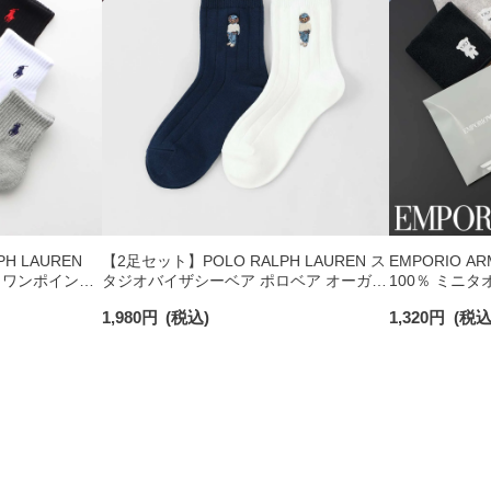
H LAUREN
【2足セット】POLO RALPH LAUREN ス
EMPORIO A
 ワンポイント
タジオバイザシーベア ポロベア オーガニ
100％ ミニタ
チサポート メ
ックコットン混 ショート丈 ソックス メ
日発送】 0234
1,980
円
(税込)
1,320
円
(税込
ンズ レディース 92009650