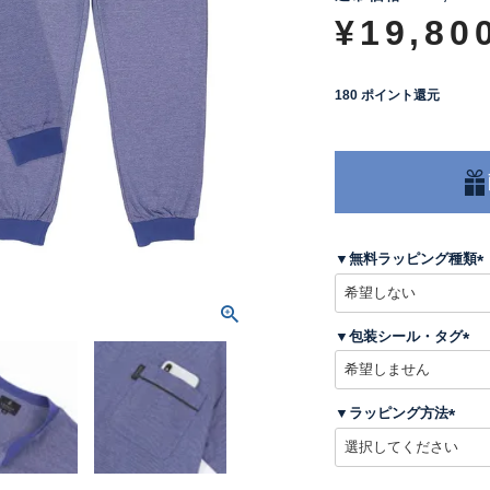
¥
19,80
180
ポイント還元
▼無料ラッピング種類
(
▼包装シール・タグ
)
(
必
須
▼ラッピング方法
)
(
必
須