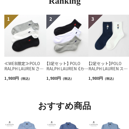
Ranking
≪WEB限定≫POLO
【3足セット】 POLO
【2足セット】POLO
RALPH LAUREN さら
RALPH LAUREN 《カラ
RALPH LAUREN スタ
っと快適鹿の子編みの
ー豊富》足底パイル ワ
ジオバイザシーベア 
1,980
円
1,980
円
1,980
円
スニーカー丈ソックス
(税込)
ンポイントソックス シ
(税込)
ロベア オーガニック
(税込)
【3足セット】 ワンポイ
ョート丈 アーチサポー
ットン混 ショート丈 
ント メンズ レディース
ト メンズ 92009604
ックス メンズ レディ
92022800
ス 92009650
おすすめ商品