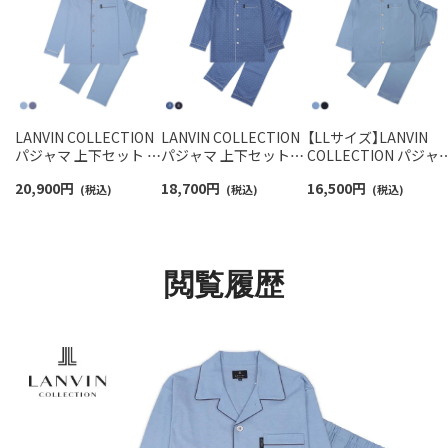
LANVIN COLLECTION
LANVIN COLLECTION
【LLサイズ】LANVIN
パジャマ 上下セット 綿
パジャマ 上下セット
COLLECTION パジャ
100% 先染めスムース
60綿サテン JLドットプ
上下セット 60綿サテ
20,900
円
18,700
円
16,500
円
バーズアイ 長袖 長丈パ
(税込)
リント 日本製 長袖 長
(税込)
無地 長袖 長丈パンツ
(税込)
ンツ メンズ S M Lサイ
丈パンツ 前ボタン 前開
前ボタン 前開き メン
ズ 54460003
き メンズ 54460002
54461001
閲覧履歴