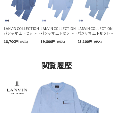
LANVIN COLLECTION
LANVIN COLLECTION
LANVIN COLLECTION
パジャマ 上下セット
パジャマ 上下セット
パジャマ 上下セット 
60綿サテン JLドットプ
【M Lサイズ】 綿100%
100% スムースバーズ
18,700
円
19,800
円
23,100
円
リント 日本製 長袖 長
(税込)
先染めスムースバーズ
(税込)
アイ 先染め 【LLサイ
(税込)
丈パンツ 前ボタン 前開
アイ 長袖 長丈パンツ
ズ】 長袖 長丈パンツ 
き メンズ 54460002
かぶり 前開き メンズ
ボタン 前開き メンズ
54460004
54461003
閲覧履歴