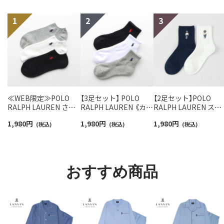
≪WEB限定≫POLO
【3足セット】 POLO
【2足セット】POLO
RALPH LAUREN さら
RALPH LAUREN 《カラ
RALPH LAUREN スタ
っと快適鹿の子編みの
ー豊富》足底パイル ワ
ジオバイザシーベア 
1,980
円
1,980
円
1,980
円
スニーカー丈ソックス
(税込)
ンポイントソックス シ
(税込)
ロベア オーガニック
(税込)
【3足セット】 ワンポイ
ョート丈 アーチサポー
ットン混 ショート丈 
ント メンズ レディース
ト メンズ 92009604
ックス メンズ レディ
92022800
ス 92009650
おすすめ商品