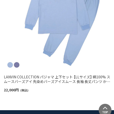
LANVIN COLLECTION パジャマ 上下セット 【LLサイズ】 綿100% ス
ムースバーズアイ 先染めバーズアイスムース 長袖 長丈パンツ かぶ
り 前開き メンズ 54461004
22,000
円
(税込)