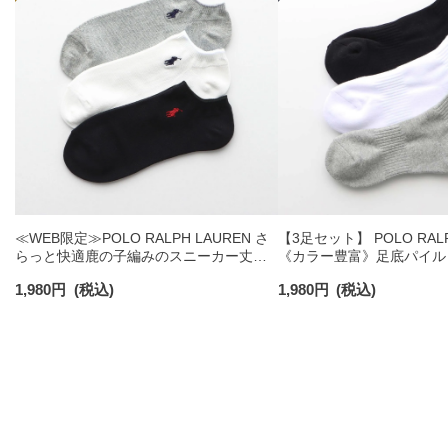
≪WEB限定≫POLO RALPH LAUREN さ
【3足セット】 POLO RALP
らっと快適鹿の子編みのスニーカー丈ソ
《カラー豊富》足底パイル
ックス 【3足セット】 ワンポイント メン
ソックス ショート丈 アー
1,980
円
(税込)
1,980
円
(税込)
ズ レディース 92022800
ンズ 92009604