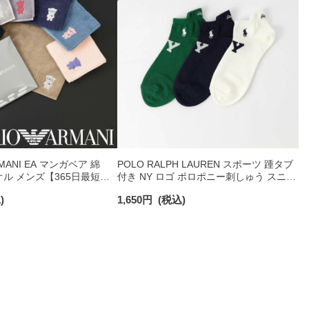
RMANI EA マンガベア 綿
POLO RALPH LAUREN スポーツ 踵タブ
オル メンズ【365日最短翌
付き NY ロゴ ポロポニー刺しゅう スニー
0025
カー丈 オーガニックコットン混 メンズ
)
1,650
円
(税込)
ソックス 02022328