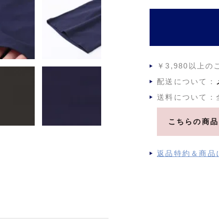
￥3,980以上
配送について：
送料について：
こちらの商品
返品特約＆商品