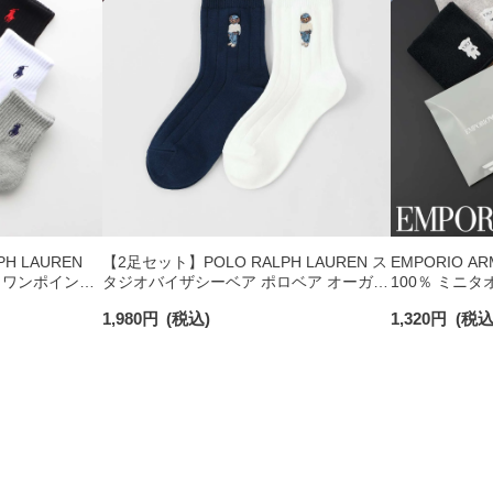
H LAUREN
【2足セット】POLO RALPH LAUREN ス
EMPORIO A
 ワンポイント
タジオバイザシーベア ポロベア オーガニ
100％ ミニタ
チサポート メ
ックコットン混 ショート丈 ソックス メ
日発送】 0234
1,980
円
(税込)
1,320
円
(税込
ンズ レディース 92009650