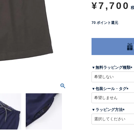
¥
7,700
70
ポイント還元
▼無料ラッピング種類
(
▼包装シール・タグ
)
(
必
須
▼ラッピング方法
)
(
必
須
)