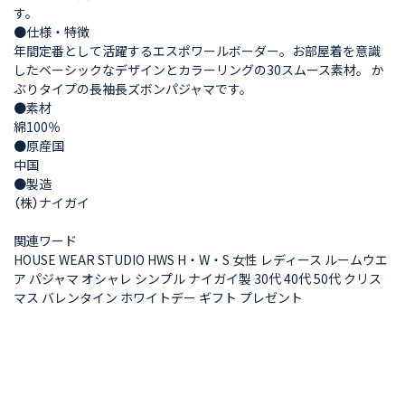
す。
●仕様・特徴
年間定番として活躍するエスポワールボーダー。お部屋着を意識
したベーシックなデザインとカラーリングの30スムース素材。 か
ぶりタイプの長袖長ズボンパジャマです。
●素材
綿100％
●原産国
中国
●製造
（株）ナイガイ
関連ワード
HOUSE WEAR STUDIO HWS H・W・S 女性 レディース ルームウエ
ア パジャマ オシャレ シンプル ナイガイ製 30代 40代 50代 クリス
マス バレンタイン ホワイトデー ギフト プレゼント