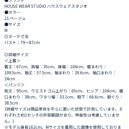
HOUSE WEAR STUDIO ハウスウェアスタジオ
●カラー
21.ベージュ
●サイズ
M
◎ヌード寸法
バスト：79～87cm
◎詳細サイズ
＜上着＞
着丈：67cm、肩幅：35cm、身幅：104cm、裾まわり：
109.5cm、袖丈：57.5cm、袖まわり：39.6cm、袖口まわり：
24cm
＜パンツ＞
総丈：95cm、ウエストゴム上がり：65cm、ヒップ：104cm、裾
口まわり：38cm、ワタリ幅：33.1cm、股下：66.6cm、股ぐり：
38.5cm
（詳細サイズは商品単体を平らに置いた状態で計測しています。そ
れぞれ±約1センチの許容範囲があり、伸長性は考慮していませ
ん。）
※モデル身長162cm。Mサイズを着用した画像を使用しておりま