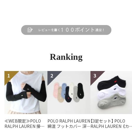
Ranking
≪WEB限定≫POLO
POLO RALPH LAUREN
【3足セット】 POLO
RALPH LAUREN 接触
綿混 フットカバー 深履
RALPH LAUREN 《カ
冷感 吸水速乾 2way ア
き かかと滑り止め付き
ー豊富》 足底パイル ア