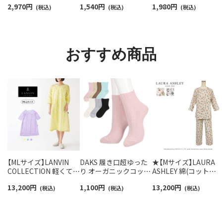
2,970
円
1,540
円
1,980
円
ームカバー ＆ レッグウ
(税込)
カバーソックス レディ
(税込)
ーチサポート ワンポ
(税込)
ォーマー レディース
ース 03207940
ント刺繍 スニーカー
93228550
ソックス レディース
93246602
おすすめ商品
【MLサイズ】LANVIN
DAKS 履き口超ゆった
★【Mサイズ】LAURA
COLLECTION 軽くて涼
り オーガニックコット
ASHLEY 綿(コット
しいパジャマ 綿100％
ン混 リンクス柄 クルー
ン)100％ ダブルガー
13,200
円
1,100
円
13,200
円
通気性の良いリップル
(税込)
丈 ソックス レディース
(税込)
パジャマ 前ボタン 8分
(税込)
加工 7分袖 ワンピース
03367024
袖 長丈パンツ ラドホ
ロゼット柄 レディース
ルフルーツ柄 レディ
73045110
ス 73286092