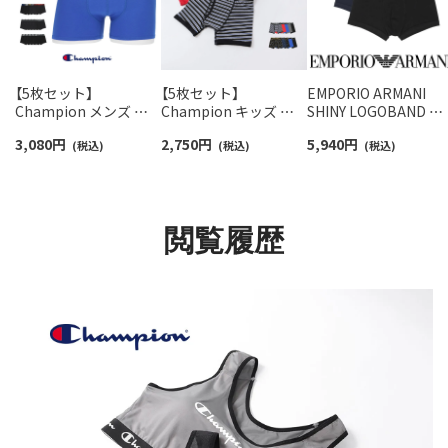
【5枚セット】
【5枚セット】
EMPORIO ARMANI
Champion メンズ ボ
Champion キッズ ボ
SHINY LOGOBAND シ
クサーパンツ 抗菌防臭
クサーパンツ 抗菌防臭
ャイニー ロゴバンド 
3,080
円
2,750
円
5,940
円
前閉じ Cotton Stretch
(税込)
前開き Cotton Stretch
(税込)
ーガニックジャージー
(税込)
Trunk 95450002
Trunk チャンピオン
ボクサーパンツ
95452003
【S/M/L/XL】 前閉じ EU
サイズ メンズ
54068911
閲覧履歴