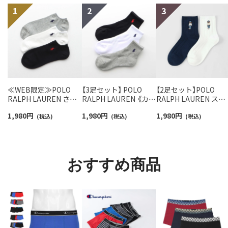
≪WEB限定≫POLO
【3足セット】 POLO
【2足セット】POLO
RALPH LAUREN さら
RALPH LAUREN 《カラ
RALPH LAUREN スタ
っと快適鹿の子編みの
ー豊富》足底パイル ワ
ジオバイザシーベア 
1,980
円
1,980
円
1,980
円
スニーカー丈ソックス
(税込)
ンポイントソックス シ
(税込)
ロベア オーガニック
(税込)
【3足セット】 ワンポイ
ョート丈 アーチサポー
ットン混 ショート丈 
ント メンズ レディース
ト メンズ 92009604
ックス メンズ レディ
92022800
ス 92009650
おすすめ商品