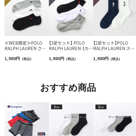
≪WEB限定≫POLO
【3足セット】 POLO
【2足セット】POLO
RALPH LAUREN さら
RALPH LAUREN 《カラ
RALPH LAUREN スタ
っと快適鹿の子編みの
ー豊富》足底パイル ワ
ジオバイザシーベア 
1,980
円
1,980
円
1,980
円
スニーカー丈ソックス
(税込)
ンポイントソックス シ
(税込)
ロベア オーガニック
(税込)
【3足セット】 ワンポイ
ョート丈 アーチサポー
ットン混 ショート丈 
ント メンズ レディース
ト メンズ 92009604
ックス メンズ レディ
92022800
ス 92009650
おすすめ商品