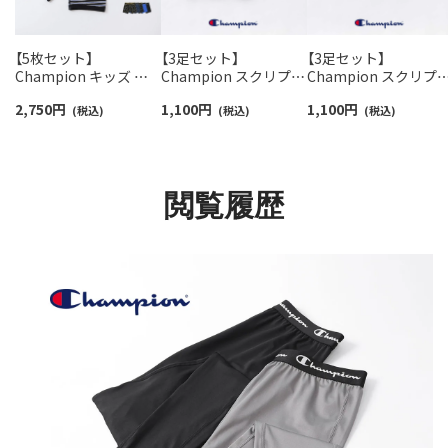
【5枚セット】
【3足セット】
【3足セット】
Champion キッズ ボ
Champion スクリプト
Champion スクリプ
クサーパンツ 抗菌防臭
ロゴ 消臭糸使用 足底パ
ロゴ 消臭糸使用 足底
2,750
円
1,100
円
1,100
円
前開き Cotton Stretch
(税込)
イル アーチサポート シ
(税込)
イル アーチサポート 
(税込)
Trunk チャンピオン
ョート丈 ソックス メン
ニーカー丈 ソックス 
【365日最短翌日発送】
ズ レディース 【365日
ンズ レディース 【365
95452003
最短翌日発送】
日最短翌日発送】
92897503
92897504
閲覧履歴