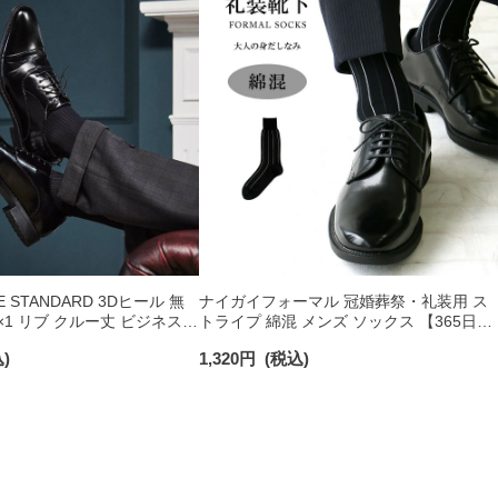
LE STANDARD 3Dヒール 無
ナイガイフォーマル 冠婚葬祭・礼装用 ス
×1 リブ クルー丈 ビジネス
トライプ 綿混 メンズ ソックス 【365日最
 02352708
短翌日発送】02262259
)
1,320
円
(税込)