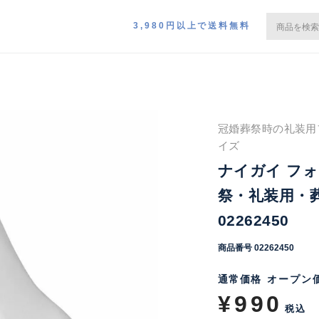
3,980円以上で送料無料
冠婚葬祭時の礼装用フ
イズ
ナイガイ フォ
祭・礼装用・
02262450
商品番号
02262450
通常価格
オープン
¥
990
税込