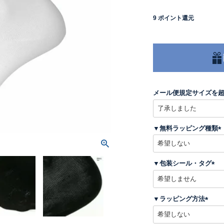
9
ポイント還元
メール便規定サイズを
▼無料ラッピング種類
(
▼包装シール・タグ
)
(
必
須
▼ラッピング方法
)
(
必