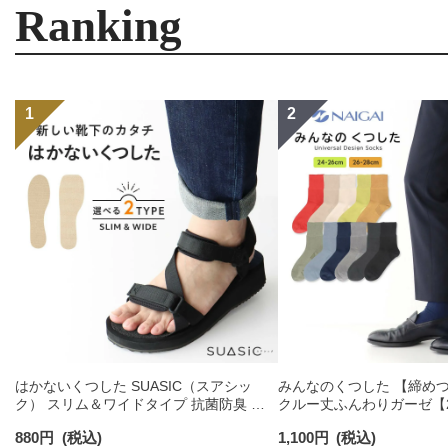
Ranking
はかないくつした SUASIC（スアシッ
みんなのくつした 【締め
ク） スリム＆ワイドタイプ 抗菌防臭 ソ
クルー丈ふんわりガーゼ【24
ックス メンズ レディース 【365日最短翌
【26-28cm】足口ふんわ
880
円
(税込)
1,100
円
(税込)
日発送】 96405001
コットン 02422415