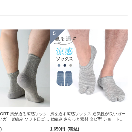
OMFORT 風が通る涼感ソック
風を通す涼感ソックス 通気性が良いガー
いガーゼ編み ソフト口ゴム
ゼ編み さらっと素材 タビ型 ショート丈
クス メンズ 02302511
ソックス メンズ NAIGAI COMFORT
)
1,650
円
(税込)
02302631