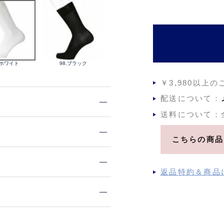
須
)
.ホワイト
98.ブラック
￥3,980以上
配送について：
送料について：
こちらの商品
返品特約＆商品