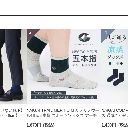
つけない靴下】
NAIGAI TRAIL MERINO MIX メリノウー
NAIGAI C
-26cm】
ル18％ 5本指 スポーツソックス アーチフ
ス 通気性が良
り オーガニック
ィットサポート メッシュ＆足底滑り止め
ショート丈 ソッ
1,870
円
(税込)
1,430
円
(税込
付 ショート丈 メンズ レディース 【365