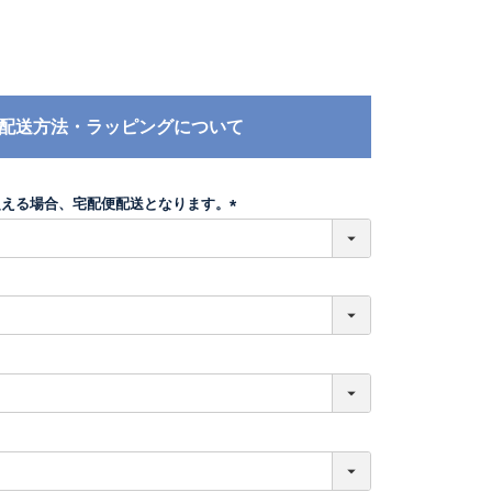
配送方法・ラッピングについて
超える場合、宅配便配送となります。
(
必
須
)
必
須