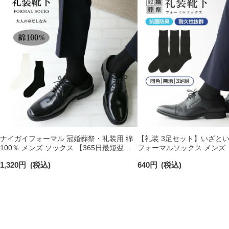
ナイガイフォーマル 冠婚葬祭・礼装用 綿
【礼装 3足セット】いざと
100％ メンズ ソックス 【365日最短翌日
フォーマルソックス メンズ
発送】 02262109
礼装用・葬式・法事・結婚式
1,320
円
(税込)
640
円
(税込)
クルー丈 【365日最短翌日
90301031