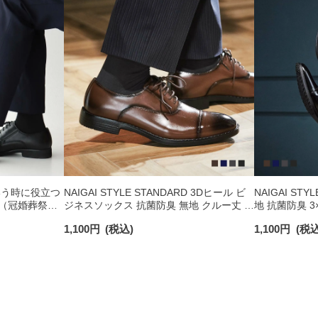
いう時に役立つ
NAIGAI STYLE STANDARD 3Dヒール ビ
NAIGAI STY
 （冠婚葬祭・
ジネスソックス 抗菌防臭 無地 クルー丈 メ
地 抗菌防臭 3
） 抗菌防臭
ンズ 02352709
ソックス メンズ
1,100
円
(税込)
1,100
円
(税込
発送】