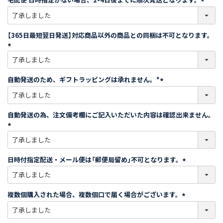
)
(
必
須
【365日最短翌日発送】対応商品以外の商品との同梱は不可となります。
)
(
必
須
自動発送のため、ギフトラッピングは承れません。*
)
(
必
須
自動発送の為、注文備考欄にご記入いただいた内容は確認出来ません。
)
(
必
須
日時付指定配送・メール便は「郵便局留め」不可となります。
)
(
必
須
複数個購入された場合、複数個口で届く場合がございます。
)
(
必