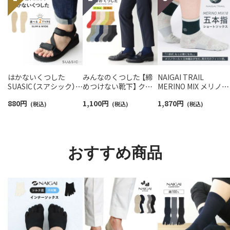
はかないくつした
みんなのくつした 【締
NAIGAI TRAIL
SUASIC（スアシック）
めつけない靴下】 クル
MERINO MIX メリノウ
スリム＆ワイドタイプ
ー丈ふんわりガーゼ
ール18％ 5本指 スポ
880
円
1,100
円
1,870
円
抗菌防臭 ソックス メン
(税込)
【24-26cm】【26-28cm】
(税込)
ツソックス アーチフ
(税込)
ズ レディース 【365日
足口ふんわり オーガニ
ットサポート メッシ
最短翌日発送】
ックコットン
＆足底滑り止め付 シ
96405001
02422415
ート丈 メンズ レディ
ス 【365日最短翌日発
おすすめ商品
送】90370010