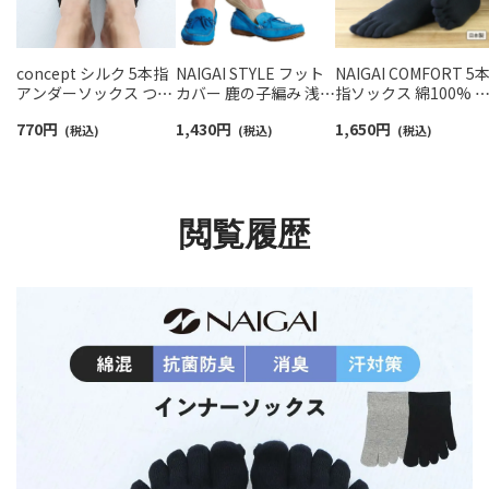
concept シルク 5本指
NAIGAI STYLE フット
NAIGAI COMFORT 5
アンダーソックス つま
カバー 鹿の子編み 浅履
指ソックス 綿100% 
先用 フットキャップ ソ
き かかと滑り止め付き
ジュアル ミドル丈 メ
770
円
1,430
円
1,650
円
ックス メンズ 【365日
(税込)
メンズ 【365日最短翌日
(税込)
ズ 【365日最短翌日発
(税込)
最短翌日発送】
発送】 02352111
送】 02302620
02200055
閲覧履歴