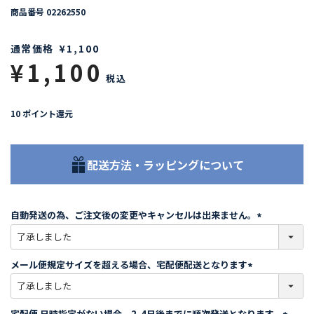
商品番号
02262550
通常価格
¥
1,100
¥
1,100
税込
10
ポイント還元
配送方法・ラッピングについて
自動発送の為、ご注文後の変更やキャンセルは出来ません。
(
必
須
メール便規定サイズを超える場合、宅配便配送となります
)
(
必
須
宅配便 日時指定がない場合、2-4日後までに順次発送となります。