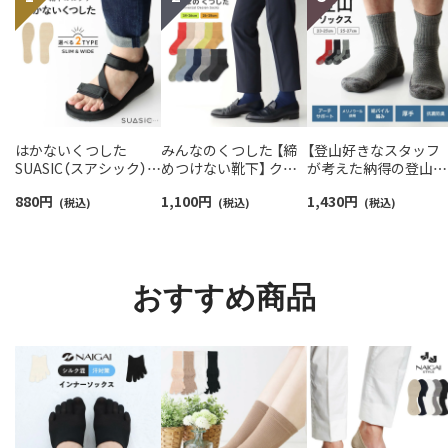
はかないくつした
みんなのくつした 【締
【登山好きなスタッフ
SUASIC（スアシック）
めつけない靴下】 クル
が考えた納得の登山用
スリム＆ワイドタイプ
ー丈ふんわりガーゼ
靴下】NAIGAI TRAIL 
880
円
1,100
円
1,430
円
抗菌防臭 ソックス メン
(税込)
【24-26cm】【26-28cm】
(税込)
リノウール混 クルー
(税込)
ズ レディース 【365日
足口ふんわり オーガニ
メンズ＆レディース
最短翌日発送】
ックコットン
【365日最短翌日発送】
96405001
02422415
90301018
おすすめ商品