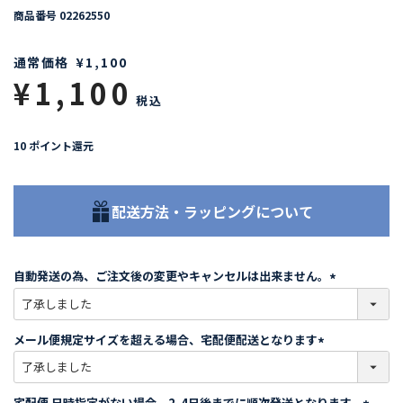
商品番号
02262550
通常価格
¥
1,100
¥
1,100
税込
10
ポイント還元
配送方法・ラッピングについて
自動発送の為、ご注文後の変更やキャンセルは出来ません。
(
必
須
メール便規定サイズを超える場合、宅配便配送となります
)
(
必
須
宅配便 日時指定がない場合、2-4日後までに順次発送となります。