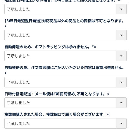
)
(
必
須
【365日最短翌日発送】対応商品以外の商品との同梱は不可となります。
)
(
必
須
自動発送のため、ギフトラッピングは承れません。*
)
(
必
須
自動発送の為、注文備考欄にご記入いただいた内容は確認出来ません。
)
(
必
須
日時付指定配送・メール便は「郵便局留め」不可となります。
)
(
必
須
複数個購入された場合、複数個口で届く場合がございます。
)
(
必