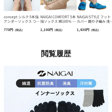
concept シルク 5本指
NAIGAI COMFORT 5本
NAIGAI STYLE フット
アンダーソックス つま
指ソックス 綿100％ レ
カバー 鹿の子編み 浅
先用 フットキャップ ソ
ディース 冷えとりにも
き かかと滑り止め付
770
円
1,100
円
1,430
円
ックス メンズ 【365日
(税込)
最適 【365日最短翌日発
(税込)
メンズ 【365日最短翌
(税込)
最短翌日発送】
送】 03022226
発送】 02352111
02200055
閲覧履歴