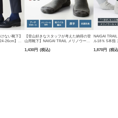
つけない靴下】
【登山好きなスタッフが考えた納得の登
NAIGAI TRA
-26cm】
山用靴下】NAIGAI TRAIL メリノウール
ル18％ 5本
り オーガニック
混 クルー丈 メンズ＆レディース 【365日
ィットサポー
1,430
円
(税込)
1,870
円
(税込
最短翌日発送】90301018
付 ショート丈 
日最短翌日発送】