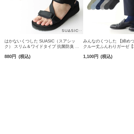
はかないくつした SUASIC（スアシッ
みんなのくつした 【締め
ク） スリム＆ワイドタイプ 抗菌防臭 ソ
クルー丈ふんわりガーゼ【24
ックス メンズ レディース 【365日最短翌
【26-28cm】足口ふんわ
880
円
(税込)
1,100
円
(税込)
日発送】 96405001
コットン 02422415