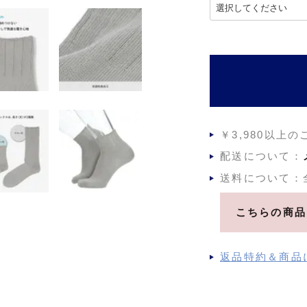
(
必
須
)
￥3,980以上
配送について：
送料について：
こちらの商品
返品特約＆商品