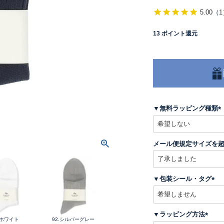
5.00
（
1
13
ポイント還元
▼無料ラッピング種類
(
メール便規定サイズを
)
▼包装シール・タグ
(
必
須
▼ラッピング方法
)
.ホワイト
92.シルバーグレー