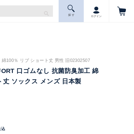
探 す
ログイン
100％ リブ ショート丈 男性 旧02302507
OMFORT 口ゴムなし 抗菌防臭加工 綿
ート丈 ソックス メンズ 日本製
税込