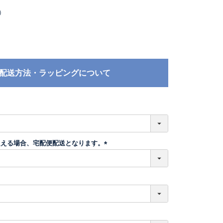
）
配送方法・ラッピングについて
必
須
超える場合、宅配便配送となります。
(
必
須
)