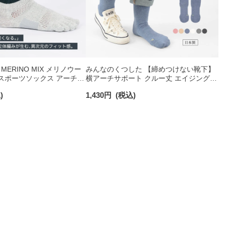
IL MERINO MIX メリノウー
みんなのくつした 【締めつけない靴下】
指 スポーツソックス アーチフ
横アーチサポート クルー丈 エイジングケ
ト メッシュ＆足底滑り止め
ア フットエイドソックス 足底パイル メ
)
1,430
円
(税込)
メンズ レディース 【365
ンズ レディース 03150024
90370010