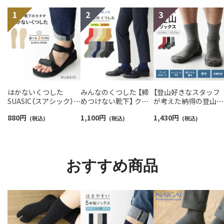
はかないくつした
みんなのくつした 【締
【登山好きなスタッフ
SUASIC（スアシック）
めつけない靴下】 クル
が考えた納得の登山用
スリム＆ワイドタイプ
ー丈ふんわりガーゼ
靴下】NAIGAI TRAIL 
880
円
1,100
円
1,430
円
抗菌防臭 ソックス メン
(税込)
【24-26cm】【26-28cm】
(税込)
リノウール混 クルー
(税込)
ズ レディース 【365日
足口ふんわり オーガニ
メンズ＆レディース
最短翌日発送】
ックコットン
【365日最短翌日発送】
96405001
02422415
90301018
おすすめ商品