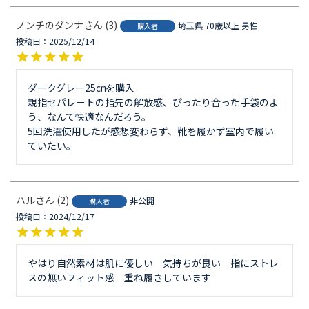
ノンチのダンナ
3
埼玉県
70歳以上
男性
購入者
投稿日
2025/12/14
ダークグレー25㎝を購入

親指セパレートの指先の解放感、ぴったり合った手袋のよ
う、なんて快適なんだろう。

5回洗濯使用したが感想変わらず、靴を履かず室内で履い
ていたい。
ハル
2
非公開
購入者
投稿日
2024/12/17
やはり自然素材は肌に優しい　気持ちが良い　指にストレ