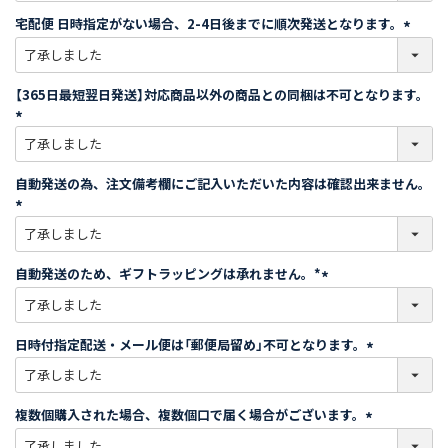
須
宅配便 日時指定がない場合、2-4日後までに順次発送となります。
)
(
必
須
【365日最短翌日発送】対応商品以外の商品との同梱は不可となります。
)
(
必
須
自動発送の為、注文備考欄にご記入いただいた内容は確認出来ません。
)
(
必
須
自動発送のため、ギフトラッピングは承れません。*
)
(
必
須
日時付指定配送・メール便は「郵便局留め」不可となります。
)
(
必
須
複数個購入された場合、複数個口で届く場合がございます。
)
(