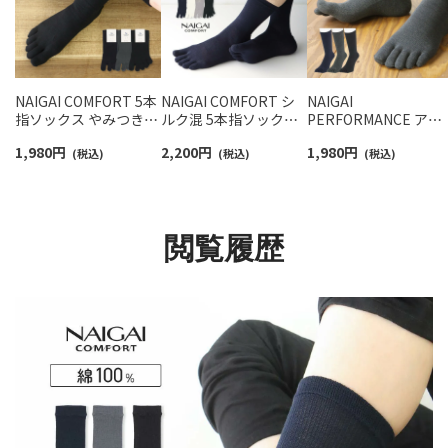
NAIGAI COMFORT 5本
NAIGAI COMFORT シ
NAIGAI
指ソックス やみつきに
ルク混 5本指ソックス
PERFORMANCE アー
なる履き心地 親指セパ
無地 親指セパレート ホ
チフィットサポート 5
1,980
円
2,200
円
1,980
円
レート 綿混 ホールガー
(税込)
ールガーメント クルー
(税込)
本指 ビジネスソック
(税込)
メント メンズ 抗菌防臭
丈 メンズ【365日最短翌
クルー丈 メンズ【365
クルー丈 【365日最短翌
日発送】 02300618
最短翌日発送】
日発送】 02302518
02332316
閲覧履歴