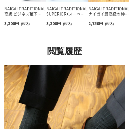
NAIGAI TRADITIONAL
NAIGAI TRADITIONAL
NAIGAI TRADITIONA
高級 ビジネス靴下
SUPERIOR（スーペリ
ナイガイ最高級の紳士
SUPERIOR（スーペリ
オール） 海島綿リブ ハ
靴下 スーペリオール 
3,300
円
3,300
円
2,750
円
オール）海島綿 平プレ
(税込)
イソックス ロングホー
(税込)
リノウール 毛100％ 
(税込)
ーティング ハイソック
ズ 高級靴下 メンズ 無
地リブ クルー丈 メン
ス 平無地 メンズ
地 02392906
日本製 02391502
02392913
閲覧履歴