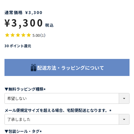
通常価格
¥
3,300
¥
3,300
税込
5.00
（
1
）
30
ポイント還元
配送方法・ラッピングについて
▼無料ラッピング種類
(
必
須
メール便規定サイズを超える場合、宅配便配送となります。
)
(
必
須
▼包装シール・タグ