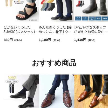
はかないくつした
みんなのくつした 【締
【登山好きなスタッフ
SUASIC（スアシック）
めつけない靴下】 クル
が考えた納得の登山用
スリム＆ワイドタイプ
ー丈ふんわりガーゼ
靴下】NAIGAI TRAIL 
880
円
1,100
円
1,430
円
抗菌防臭 ソックス メン
(税込)
【24-26cm】【26-28cm】
(税込)
リノウール混 クルー
(税込)
ズ レディース 【365日
足口ふんわり オーガニ
メンズ＆レディース
最短翌日発送】
ックコットン
【365日最短翌日発送】
96405001
02422415
90301018
おすすめ商品