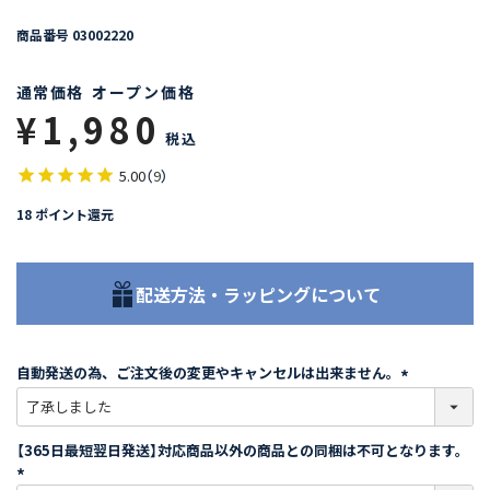
商品番号
03002220
通常価格
オープン価格
¥
1,980
税込
5.00
（
9
）
18
ポイント還元
配送方法・ラッピングについて
自動発送の為、ご注文後の変更やキャンセルは出来ません。
(
必
須
【365日最短翌日発送】対応商品以外の商品との同梱は不可となります。
)