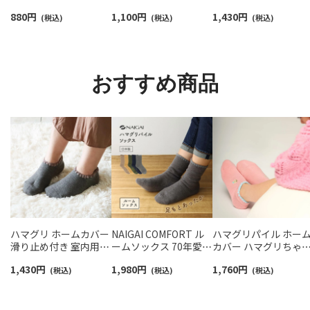
スリム＆ワイドタイプ
ー丈ふんわりガーゼ
靴下】NAIGAI TRAIL 
880
円
1,100
円
1,430
円
抗菌防臭 ソックス メン
(税込)
【24-26cm】【26-28cm】
(税込)
リノウール混 クルー
(税込)
ズ レディース 【365日
足口ふんわり オーガニ
メンズ＆レディース
最短翌日発送】
ックコットン
【365日最短翌日発送】
96405001
02422415
90301018
おすすめ商品
ハマグリ ホームカバー
NAIGAI COMFORT ル
ハマグリパイル ホー
滑り止め付き 室内用靴
ームソックス 70年愛さ
カバー ハマグリちゃ
下 ルームソックス レデ
れる名品 「ハマグリ」
刺しゅう 室内用靴下 
1,430
円
1,980
円
1,760
円
ィース 【365日最短翌日
(税込)
メンズ 足底滑り止め付
(税込)
ームソックス
(税込)
発送】03002211
き 日本製 02305815
93002601