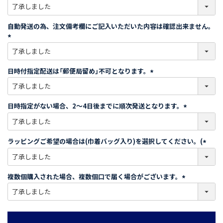
(
必
須
自動発送の為、注文備考欄にご記入いただいた内容は確認出来ません。
)
(
必
須
日時付指定配送は「郵便局留め」不可となります。
)
(
必
須
日時指定がない場合、2～4日後までに順次発送となります。
)
(
必
須
ラッピングご希望の場合は(巾着バッグ入り)を選択してください。(
)
(
必
須
複数個購入された場合、複数個口で届く場合がございます。
)
(
必
須
)